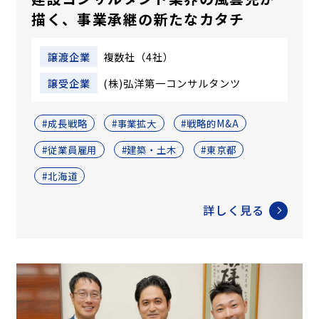
描く、事業承継の新たなカタチ
譲渡企業
複数社（4社）
譲受企業
(株)弘洋第一コンサルタンツ
#成長戦略
#事業拡大
#戦略的M&A
#従業員雇用
#建築・土木
#東京都
#北海道
詳しく見る