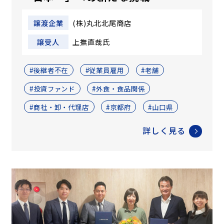
譲渡企業
(株)丸北北尾商店
譲受人
上撫直哉氏
#後継者不在
#従業員雇用
#老舗
#投資ファンド
#外食・食品関係
#商社・卸・代理店
#京都府
#山口県
詳しく見る