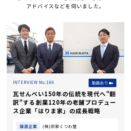
アドバイスなどを伺いました。
INTERVIEW No.166
動画あり
瓦せんべい150年の伝統を現代へ"翻
訳"する――創業120年の老舗プロデュー
ス企業「はりま家」の成長戦略
譲渡企業
(株)宗家くつわ堂