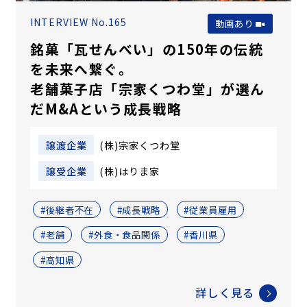
INTERVIEW No.165
動画あり
銘菓「瓦せんべい」の150年の伝統
を未来へ繋ぐ。
老舗菓子店「宗家くつわ堂」が選ん
だM&Aという成長戦略
譲渡企業
(株)宗家くつわ堂
譲受企業
(株)はりま家
#後継者不在
#成長戦略
#従業員雇用
#老舗
#外食・食品関係
#香川県
#高知県
詳しく見る