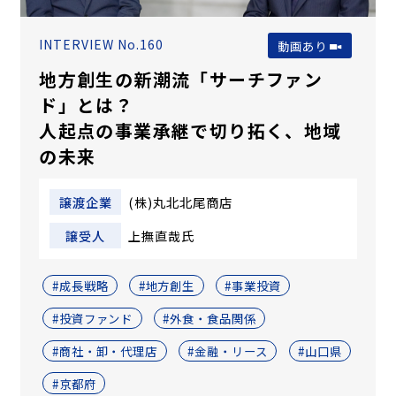
INTERVIEW No.160
動画あり
地方創生の新潮流「サーチファン
ド」とは？
人起点の事業承継で切り拓く、地域
の未来
譲渡企業
(株)丸北北尾商店
譲受人
上撫直哉氏
#成長戦略
#地方創生
#事業投資
#投資ファンド
#外食・食品関係
#商社・卸・代理店
#金融・リース
#山口県
#京都府