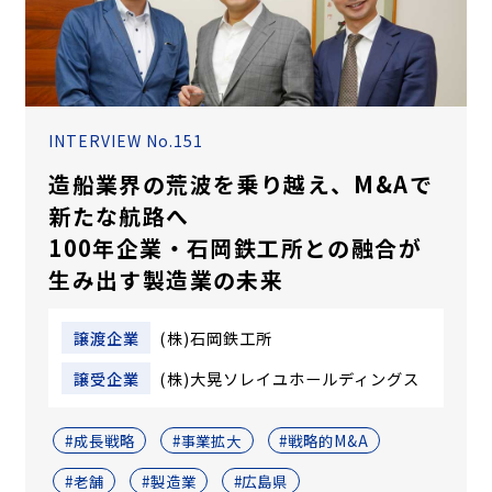
INTERVIEW No.151
造船業界の荒波を乗り越え、M&Aで
新たな航路へ
100年企業・石岡鉄工所との融合が
生み出す製造業の未来
譲渡企業
(株)石岡鉄工所
譲受企業
(株)大晃ソレイユホールディングス
#成長戦略
#事業拡大
#戦略的M&A
#老舗
#製造業
#広島県