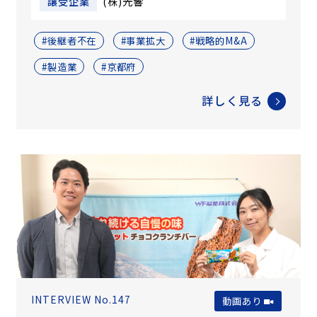
譲受企業
(株)光響
#後継者不在
#事業拡大
#戦略的M&A
#製造業
#京都府
詳しく見る
INTERVIEW No.147
動画あり