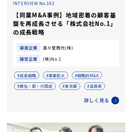
INTERVIEW No.163
【同業M&A事例】地域密着の顧客基
盤を再成長させる「株式会社No.1」
の成長戦略
譲渡企業
進々堂商光(株)
譲受企業
(株)No.1
#成長戦略
#事業拡大
#戦略的M&A
#商社・卸・代理店
#東京都
#滋賀県
詳しく見る