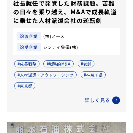
社長就任で発覚した財務課題。苦難
の日々を乗り越え、M&Aで成長軌道
に乗せた人材派遣会社の逆転劇
譲渡企業
(株)ノース
譲受企業
シンテイ警備(株)
#成長戦略
#戦略的M&A
#老舗
#人材派遣・アウトソーシング
#神奈川県
#東京都
詳しく見る