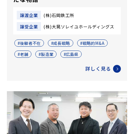
譲渡企業
(株)石岡鉄工所
譲受企業
(株)大晃ソレイユホールディングス
#後継者不在
#成長戦略
#戦略的M&A
#老舗
#製造業
#広島県
詳しく見る