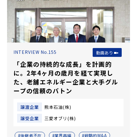
INTERVIEW No.155
動画あり
「企業の持続的な成長」を計画的
に。2年4ヶ月の歳月を経て実現し
た、老舗エネルギー企業と大手グル
ープの信頼のバトン
譲渡企業
熊本石油(株)
譲受企業
三愛オブリ(株)
#後継者不在
#業界再編
#戦略的M&A