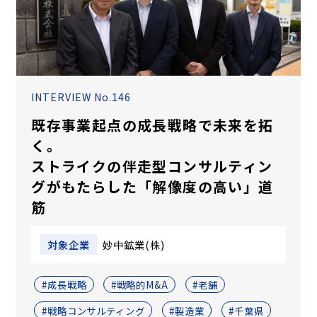
INTERVIEW No.146
既存事業起点の成長戦略で未来を拓
く。
ストライクの伴走型コンサルティン
グがもたらした「解像度の高い」道
筋
対象企業
妙中鉱業(株)
#成長戦略
#戦略的M&A
#老舗
#戦略コンサルティング
#製造業
#千葉県