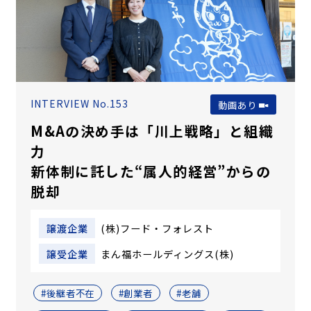
INTERVIEW No.153
動画あり
M&Aの決め手は「川上戦略」と組織
力
新体制に託した“属人的経営”からの
脱却
譲渡企業
(株)フード・フォレスト
譲受企業
まん福ホールディングス(株)
#後継者不在
#創業者
#老舗