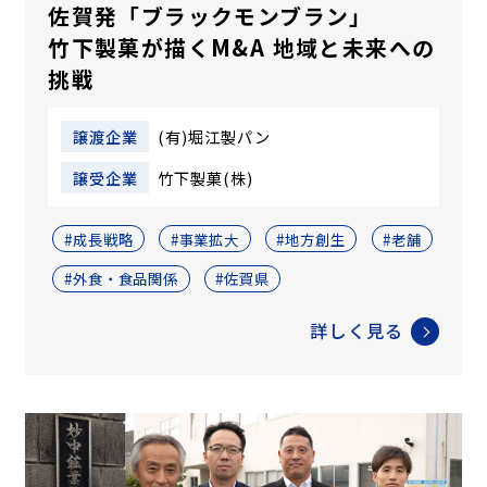
佐賀発「ブラックモンブラン」
竹下製菓が描くM&A 地域と未来への
挑戦
譲渡企業
(有)堀江製パン
譲受企業
竹下製菓(株)
#成長戦略
#事業拡大
#地方創生
#老舗
#外食・食品関係
#佐賀県
詳しく見る