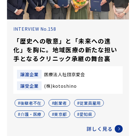
INTERVIEW No.158
「歴史への敬意」と「未来への進
化」を胸に。地域医療の新たな担い
手となるクリニック承継の舞台裏
譲渡企業
医療法人社団京愛会
譲受企業
(株)kotoshino
#後継者不在
#創業者
#従業員雇用
#介護・医療
#東京都
#愛知県
詳しく見る