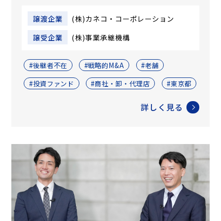
譲渡企業
(株)カネコ・コーポレーション
譲受企業
(株)事業承継機構
#後継者不在
#戦略的M&A
#老舗
#投資ファンド
#商社・卸・代理店
#東京都
詳しく見る