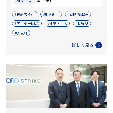
譲受企業
繁星(株)
#後継者不在
#地方創生
#戦略的M&A
#アフターM&A
#建築・土木
#長野県
#大阪府
詳しく見る