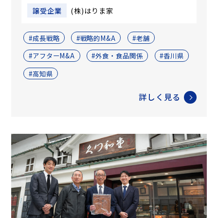
譲受企業
(株)はりま家
#成長戦略
#戦略的M&A
#老舗
#アフターM&A
#外食・食品関係
#香川県
#高知県
詳しく見る