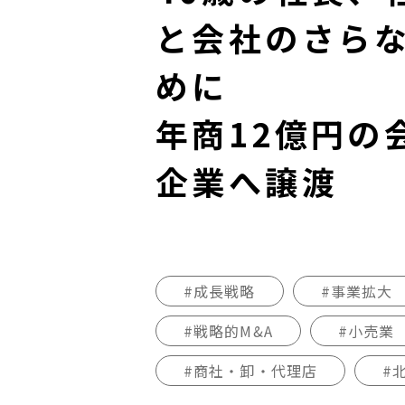
と会社のさら
めに
年商12億円の
企業へ譲渡
#成長戦略
#事業拡大
#戦略的M&A
#小売業
#商社・卸・代理店
#