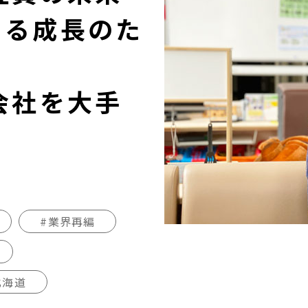
なる成長のた
会社を大手
#業界再編
北海道