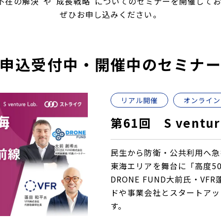
不在の解決”や”成長戦略”についての
セミナーを開催してお
ぜひお申し込みください。
申込受付中・開催中のセミナ
リアル開催
オンライン
第61回 S ventur
民生から防衛・公共利用へ急
東海エリアを舞台に「高度5
DRONE FUND大前氏・V
ドや事業会社とスタートアッ
す。