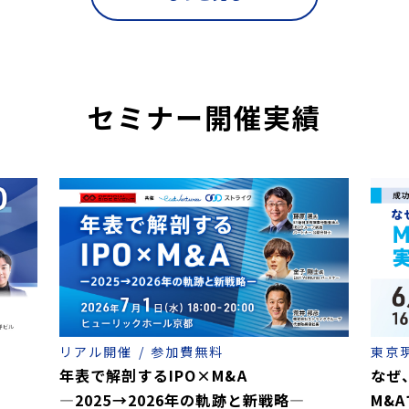
2024年問題」はなぜ起きた？ 緩和に必要なものとは
クと名古屋中小企業投資育成が「従業員承継」のセ
の新手法“サーチファンド”
歯科医院の譲渡価格を上げるには？
ンイノベーション促進税制」の活用が求められる理
舗喫茶「イノダコーヒ」が譲渡で成長軌道に
クや病院の後継者問題にM&A活用を！
ム社長が語る「生存戦略としてのM&A」
ク、「診療所や病院の事業承継」セミナー開催
クセミナーで解説
事例を紹介
必要な素質とは？
クとPMCがセミナー共催
クがセミナー開催
クがセミナー開催
クとエムスリーがセミナー共催
メーカーはどう事業を拡大させてきたか
セミナー開催実績
リアル開催
参加費無料
東京
年表で解剖するIPO×M&A
なぜ
―2025→2026年の軌跡と新戦略―
M&