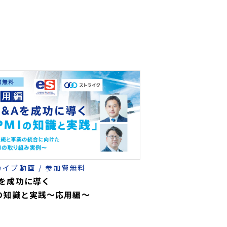
カイブ動画
参加費無料
Aを成功に導く
Iの知識と実践～応用編～