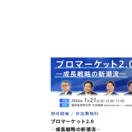
「物流の
ストライ
事業承継
M&Aで
「オープ
京都の老
クリニッ
キングジ
ストライ
ストライ
仕組みや
経営者に
ストライ
ストライ
ストライ
ストライ
老舗文具
現地開催
参加費無料
プロマーケット2.0
―成長戦略の新潮流―