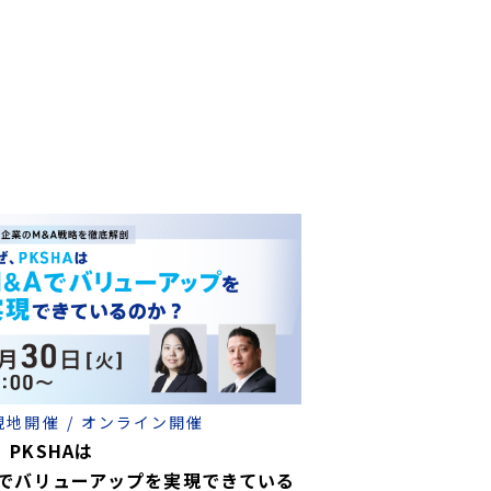
？
ミナーを開催
由とは？
現地開催
オンライン開催
、PKSHAは
Aでバリューアップを実現できている