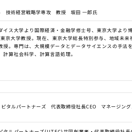
科
技術経営戦略学専攻
教授
坂田 一郎氏
ダイス大学より国際経済・金融学修士号、東京大学より
より東京大学教授。現在、東京大学総長特別参与、地域未来
教授。専門は、大規模データとデータサイエンスの手法
、計算社会科学、計算言語処理。
ャピタルパートナーズ
代表取締役社長CEO
マネージング
タルパートナーズ(UTEC)共同創業者・代表取締役社長C