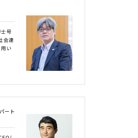
博士号
社会連
を用い
パート
EO/