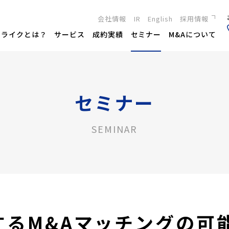
会社情報
IR
English
採用情報
新卒採用
トライクとは？
サービス
成約実績
セミナー
M&Aについて
キャリア採用
セミナー
SEMINAR
するM&Aマッチングの可