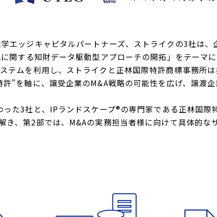
大学エッジキャピタルパートナーズ、ストライクの3社は、
&Aに関する知財データ駆動型アプローチの開拓」をテーマ
システムを利用し、ストライクと正林国際特許商標事務所
特許”を軸に、譲受企業のM&A戦略の可能性を広げ、譲渡
った3社と、IPランドスケープ®の専門家である正林国際
解き、第2部では、M&Aの実務担当者様に向けて具体的な