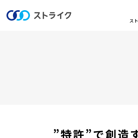
ス
”特許”で創造