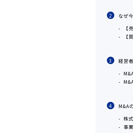
2
なぜ今
【
【
3
経営
M&
M
4
M&A
株
事