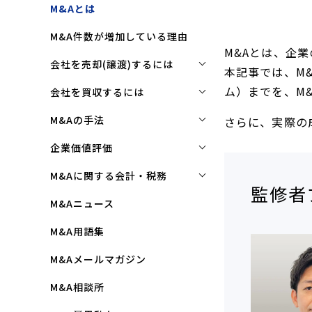
M&Aとは
M&A件数が増加している理由
M&Aとは、企
会社を売却(譲渡)するには
本記事では、M
会社を売却(譲渡)するには
ム）までを、M
会社を買収するには
M&Aで売れる会社の条件とは
会社を買収するには
M&Aの手法
さらに、実際の
M&Aで買い手はここを見る
企業買収を成功させるポイント
株式譲渡
企業価値評価
M&Aで会社を高く売る方法
買収監査(デューディリジェン
第三者割当増資
企業価値評価(バリュエーショ
M&Aに関する会計・税務
ス)とは
ン)とは
監修者
会社売却(譲渡)の相談先は
事業譲渡
株式譲渡にかかる税金(個人・
M&Aニュース
クロージングと引継ぎ
企業評価と売買価格の違い
会社売却の流れと手順
法人)
会社分割
M&A用語集
企業買収の流れと手順
中小企業M&Aにおける企業価値
事業譲渡にかかる税金(個人・
合併
の決め方
法人)
M&Aメールマガジン
株式交換
企業価値評価(バリュエーショ
M&Aにおける節税(役員退職金
M&A相談所
ン)の算定方法
スキーム)
資本業務提携