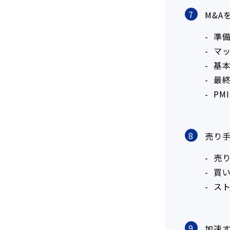
7
M&A
準
マ
基
最
PM
8
売り
売
買
スト
9
加速す