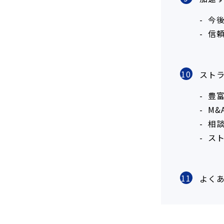
今
信
10
スト
豊
M
相
スト
11
よく