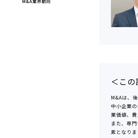
M&A業界動向
純資産法(コストアプローチ)
赤字・債務超過会社の買収制限
DCF法(インカムアプローチ)
のれん・負ののれん 会計処理と
税務処理
類似会社比準法(マーケットア
プローチ)
＜この
M&Aは、
中小企業の
業価値、費
また、専門
素となりま