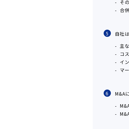
そ
合
5
自社
主
コ
イ
マ
6
M&A
M&
M&