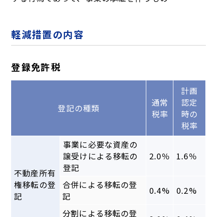
軽減措置の内容
登録免許税
計画
通常
認定
登記の種類
税率
時の
税率
事業に必要な資産の
譲受けによる移転の
2.0％
1.6％
登記
不動産所有
権移転の登
合併による移転の登
0.4%
0.2%
記
記
分割による移転の登