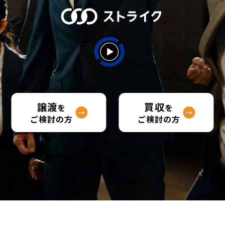
譲渡
買収
を
を
→
→
ご検討の方
ご検討の方