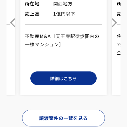
所在地
関西地方
所在
売上高
1億円以下
売上
引先
不動産M&A［天王寺駅徒歩圏内の
住宅
一棟マンション］
で集
企業
詳細はこちら
譲渡案件の一覧を見る