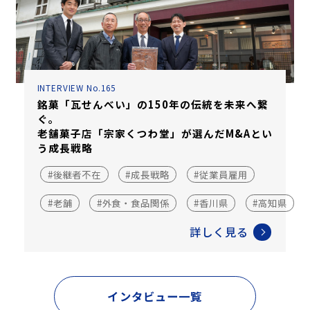
INTERVIEW No.165
銘菓「瓦せんべい」の150年の伝統を未来へ繋
ぐ。
老舗菓子店「宗家くつわ堂」が選んだM&Aとい
う成長戦略
#後継者不在
#成長戦略
#従業員雇用
#老舗
#外食・食品関係
#香川県
#高知県
詳しく見る
インタビュー一覧