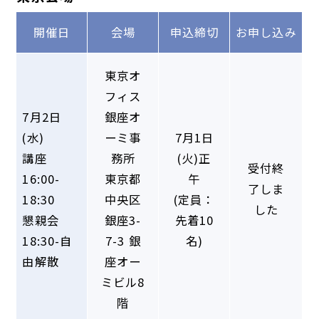
開催日
会場
申込締切
お申し込み
東京オ
フィス
7月2日
銀座オ
(水)
ーミ事
7月1日
講座
務所
(火)正
受付終
16:00-
東京都
午
了しま
18:30
中央区
(定員：
した
懇親会
銀座3-
先着10
18:30-自
7-3 銀
名)
由解散
座オー
ミビル8
階