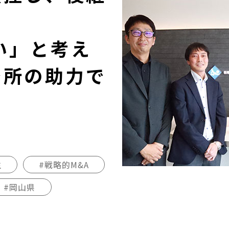
い」と考え
務所の助力で
生
#戦略的M&A
#岡山県