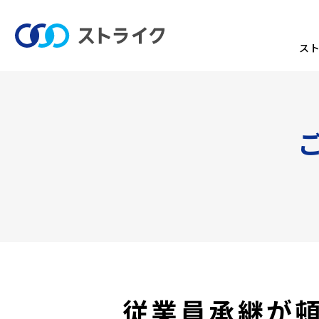
ス
従業員承継が