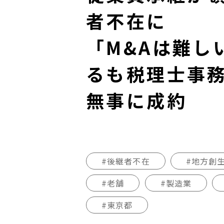
者不在に
「M&Aは難し
るも税理士事
無事に成約
#後継者不在
#地方創
#老舗
#製造業
#東京都