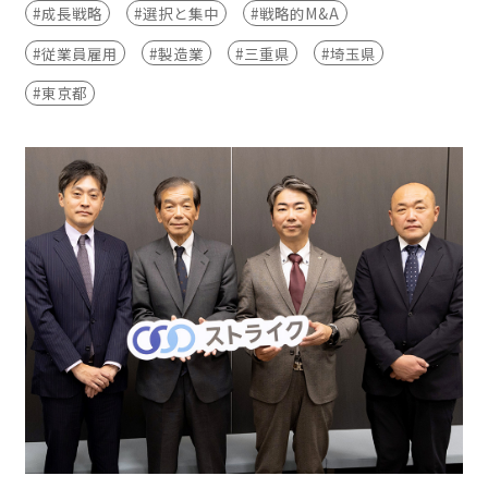
#成長戦略
#選択と集中
#戦略的M&A
#従業員雇用
#製造業
#三重県
#埼玉県
#東京都