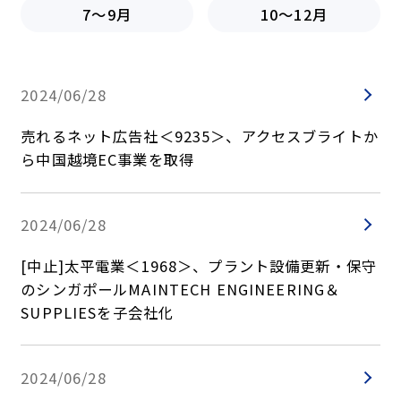
2023年
7～9月
10～12月
2022年
2021年
2020年
2024/06/28
2019年
売れるネット広告社＜9235＞、アクセスブライトか
2018年
ら中国越境EC事業を取得
2017年
2016年
2024/06/28
2015年
2014年
[中止]太平電業＜1968＞、プラント設備更新・保守
2013年
のシンガポールMAINTECH ENGINEERING＆
2012年
SUPPLIESを子会社化
2011年
2010年
2024/06/28
2009年