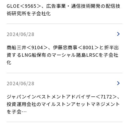
2008年
GLOE＜9565＞、広告事業・通信技術開発の配信技
2007年
術研究所を子会社化
2024/06/28
商船三井＜9104＞、伊藤忠商事＜8001＞と折半出
資するLNG船保有のマーシャル諸島LRSCを子会社
化
2024/06/28
ジャパンインベストメントアドバイザー＜7172＞、
投資運用会社のマイルストンアセットマネジメント
を子会…