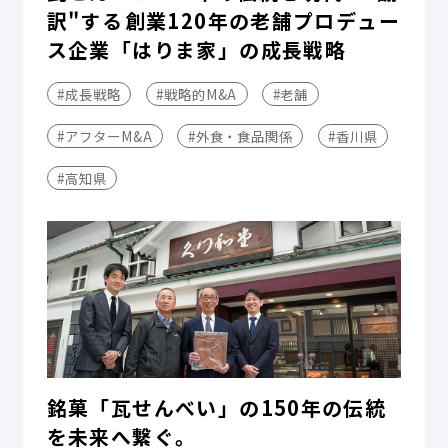
訳"する――創業120年の老舗プロデュー
ス企業「はりま家」の成長戦略
#成長戦略
#戦略的M&A
#老舗
#アフターM&A
#外食・食品関係
#香川県
#高知県
銘菓「瓦せんべい」の150年の伝統
を未来へ繋ぐ。