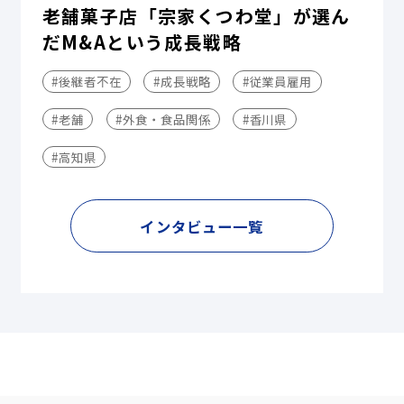
老舗菓子店「宗家くつわ堂」が選ん
だM&Aという成長戦略
#後継者不在
#成長戦略
#従業員雇用
#老舗
#外食・食品関係
#香川県
#高知県
インタビュー一覧