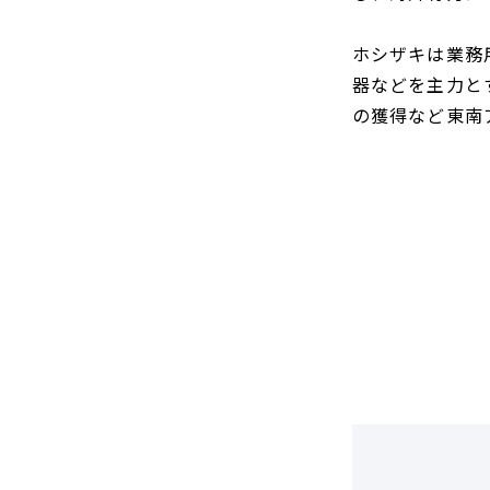
DCF法(インカムアプローチ)
のれん・負ののれん 会計処理と
税務処理
類似会社比準法(マーケットア
ホシザキは業務
プローチ)
器などを主力と
の獲得など東南