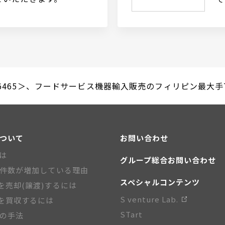
465＞、フードサービス機器輸入販売のフィリピン最大手TLX
について
お問い合わせ
とは
グループ総合お問い合わせ
A件数が増加している理由
スペシャルコンテンツ
を売却(譲渡)するには
S venture Lab.
を買収するには
STart
Aの手法