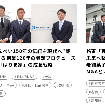
んべい150年の伝統を現代へ"翻
銘菓「
する――創業120年の老舗プロデュース
未来へ
「はりま家」の成長戦略
老舗菓
M&Aと
長戦略
#戦略的M&A
#老舗
#後継者
ターM&A
#外食・食品関係
#香川県
#老舗
県
#高知県