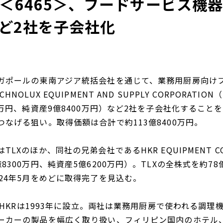
＜6465＞、フードサービス機
など2社を子会社化
ガポールの東南アジア統括会社を通じて、業務用厨房向け
HNOLUX EQUIPMENT AND SUPPLY CORPORAT
00万円、純資産9億8400万円）など2社を子会社化するこ
なげる狙い。取得価額は合計で約113億8400万円。
LXのほか、同社の兄弟会社であるHKR EQUIPMENT CO
8300万円、純資産5億6200万円）。TLXの全株式を約78億
024年5月をめどに取得完了を見込む。
年、HKRは1993年に設立。両社は業務用厨房で使われる
ーカーの製品を幅広く取り扱い、フィリピン国内のホテル