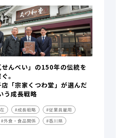
瓦せんべい」の150年の伝統を
繋ぐ。
子店「宗家くつわ堂」が選んだ
いう成長戦略
不在
#成長戦略
#従業員雇用
#外食・食品関係
#香川県