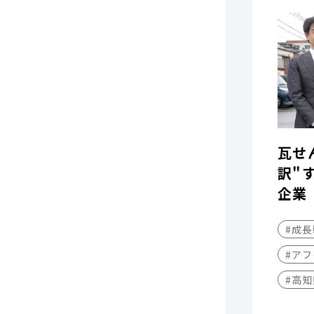
瓦せ
訳"
企業
#成
#アフ
#高知