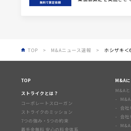
TOP
M&Aニュース速報
ホシザキ＜6
TOP
M&A
M&A
ストライクとは？
M&
コーポレートスローガン
会社
ストライクのミッション
会社
7つの強み・5つの約束
M&
着手金無料 安心の料金体系