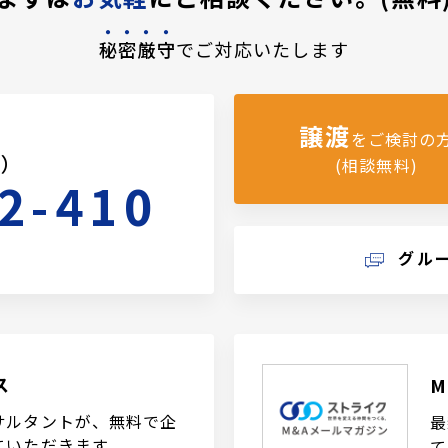
秘密厳守
でご対応いたします
譲渡
をご検討の
料）
(相談無料)
2-410
グル
ス
サルタントが、無料で企
最
ていただきます。
て