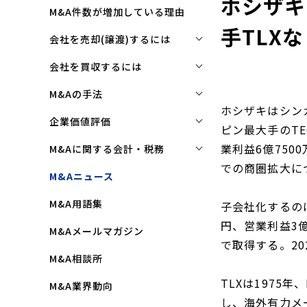
ホシザキ
M&A件数が増加している理由
手TLX
会社を売却(譲渡)するには
会社を売却(譲渡)するには
会社を買収するには
M&Aで売れる会社の条件とは
会社を買収するには
M&Aの手法
ホシザキはシン
M&Aで買い手はここを見る
企業買収を成功させるポイント
株式譲渡
企業価値評価
ピン最大手のTEC
M&Aで会社を高く売る方法
買収監査(デューディリジェン
第三者割当増資
企業価値評価(バリュエーショ
業利益6億75
M&Aに関する会計・税務
ス)とは
ン)とは
会社売却(譲渡)の相談先は
での商圏拡大につ
事業譲渡
株式譲渡にかかる税金(個人・
M&Aニュース
クロージングと引継ぎ
企業評価と売買価格の違い
会社売却の流れと手順
法人)
会社分割
M&A用語集
企業買収の流れと手順
子会社化するのはT
中小企業M&Aにおける企業価値
事業譲渡にかかる税金(個人・
合併
の決め方
円、営業利益3億
法人)
M&Aメールマガジン
株式交換
で取得する。2
企業価値評価(バリュエーショ
M&Aにおける節税(役職退職金
M&A相談所
ン)の算定方法
スキーム)
資本業務提携
TLXは1975
M&A業界動向
純資産法(コストアプローチ)
赤字・債務超過会社の買収制限
し、海外有力メ