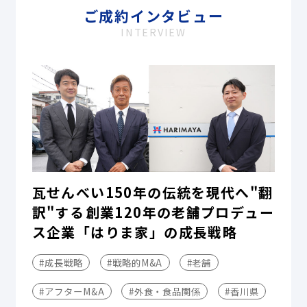
ご成約インタビュー
INTERVIEW
瓦せんべい150年の伝統を現代へ"翻
訳"する――創業120年の老舗プロデュー
ス企業「はりま家」の成長戦略
#成長戦略
#戦略的M&A
#老舗
#アフターM&A
#外食・食品関係
#香川県