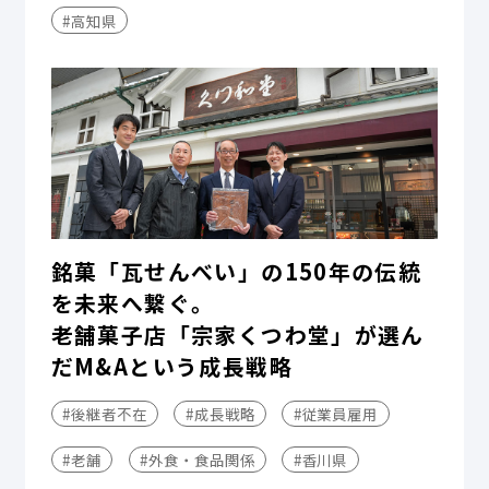
#高知県
銘菓「瓦せんべい」の150年の伝統
を未来へ繋ぐ。
老舗菓子店「宗家くつわ堂」が選ん
だM&Aという成長戦略
#後継者不在
#成長戦略
#従業員雇用
#老舗
#外食・食品関係
#香川県