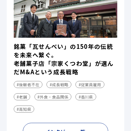
銘菓「瓦せんべい」の150年の伝統
を未来へ繋ぐ。
老舗菓子店「宗家くつわ堂」が選ん
だM&Aという成長戦略
#後継者不在
#成長戦略
#従業員雇用
#老舗
#外食・食品関係
#香川県
#高知県