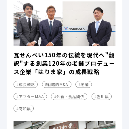
瓦せんべい150年の伝統を現代へ"翻
訳"する――創業120年の老舗プロデュー
ス企業「はりま家」の成長戦略
#成長戦略
#戦略的M&A
#老舗
#アフターM&A
#外食・食品関係
#香川県
#高知県