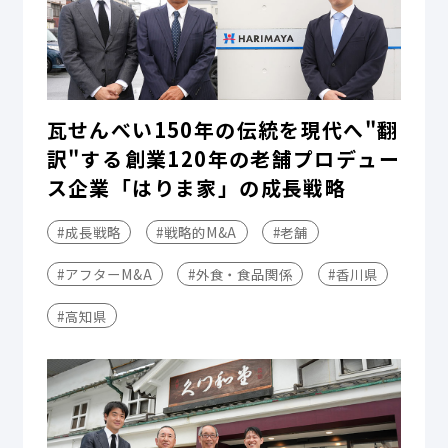
瓦せんべい150年の伝統を現代へ"翻
訳"する――創業120年の老舗プロデュー
ス企業「はりま家」の成長戦略
#成長戦略
#戦略的M&A
#老舗
#アフターM&A
#外食・食品関係
#香川県
#高知県