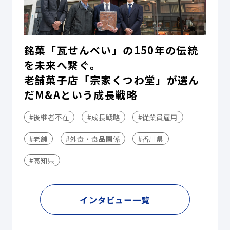
銘菓「瓦せんべい」の150年の伝統
を未来へ繋ぐ。
老舗菓子店「宗家くつわ堂」が選ん
だM&Aという成長戦略
#後継者不在
#成長戦略
#従業員雇用
#老舗
#外食・食品関係
#香川県
#高知県
インタビュー一覧