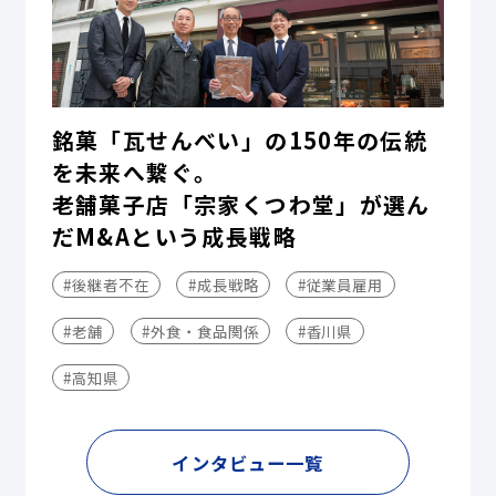
銘菓「瓦せんべい」の150年の伝統
を未来へ繋ぐ。
老舗菓子店「宗家くつわ堂」が選ん
だM&Aという成長戦略
#後継者不在
#成長戦略
#従業員雇用
#老舗
#外食・食品関係
#香川県
#高知県
インタビュー一覧