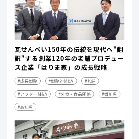
瓦せんべい150年の伝統を現代へ"翻
訳"する――創業120年の老舗プロデュー
ス企業「はりま家」の成長戦略
#成長戦略
#戦略的M&A
#老舗
#アフターM&A
#外食・食品関係
#香川県
#高知県