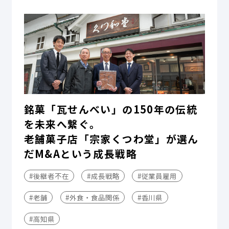
銘菓「瓦せんべい」の150年の伝統
を未来へ繋ぐ。
老舗菓子店「宗家くつわ堂」が選ん
だM&Aという成長戦略
#後継者不在
#成長戦略
#従業員雇用
#老舗
#外食・食品関係
#香川県
#高知県