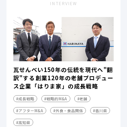
INTERVIEW
瓦せんべい150年の伝統を現代へ"翻
訳"する――創業120年の老舗プロデュー
ス企業「はりま家」の成長戦略
#成長戦略
#戦略的M&A
#老舗
#アフターM&A
#外食・食品関係
#香川県
#高知県