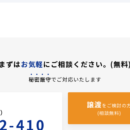
まずは
お気軽
にご相談ください。(無料
秘密厳守
でご対応いたします
譲渡
をご検討の
料）
(相談無料)
2-410