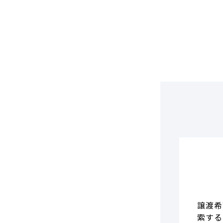
DCF法(インカムアプローチ)
のれん・負ののれん 会計処理と
税務処理
類似会社比準法(マーケットア
プローチ)
譲渡希
索する