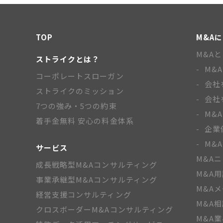
TOP
M&A
M&A
ストライクとは？
M&
コーポレートスローガン
会社
ストライクのミッション
会社
7つの強み・5つの約束
M&
着手金無料 安心の料金体系
企業
M&
サービス
M&A
成長戦略型M&Aコンサルティング
M&A
事業承継型M&Aコンサルティング
M&A
経営支援コンサルティング
M&A
クロスボーダーM&Aコンサルティング
M&A