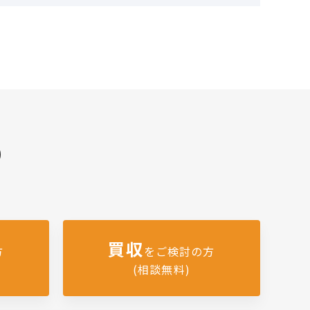
)
買収
方
をご検討の方
(相談無料)