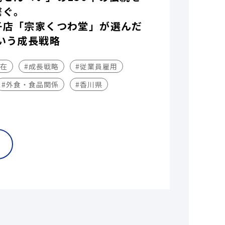
繋ぐ。
子店「宗家くつわ堂」が選んだ
いう成長戦略
不在
#成長戦略
#従業員雇用
#外食・食品関係
#香川県