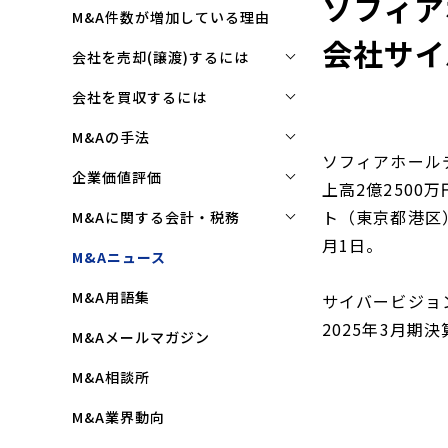
ソフィア
M&A件数が増加している理由
会社サイ
会社を売却(譲渡)するには
会社を売却(譲渡)するには
会社を買収するには
M&Aで売れる会社の条件とは
会社を買収するには
M&Aの手法
ソフィアホール
M&Aで買い手はここを見る
企業買収を成功させるポイント
株式譲渡
企業価値評価
上高2億2500
M&Aで会社を高く売る方法
買収監査(デューディリジェン
第三者割当増資
企業価値評価(バリュエーショ
ト（東京都港区
M&Aに関する会計・税務
ス)とは
ン)とは
会社売却(譲渡)の相談先は
月1日。
事業譲渡
株式譲渡にかかる税金(個人・
M&Aニュース
クロージングと引継ぎ
企業評価と売買価格の違い
会社売却の流れと手順
法人)
会社分割
M&A用語集
企業買収の流れと手順
サイバービジョ
中小企業M&Aにおける企業価値
事業譲渡にかかる税金(個人・
合併
の決め方
2025年3月期
法人)
M&Aメールマガジン
株式交換
企業価値評価(バリュエーショ
M&Aにおける節税(役職退職金
M&A相談所
ン)の算定方法
スキーム)
資本業務提携
M&A業界動向
純資産法(コストアプローチ)
赤字・債務超過会社の買収制限