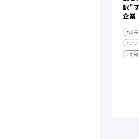
訳"
企業
#成
#アフ
#高知