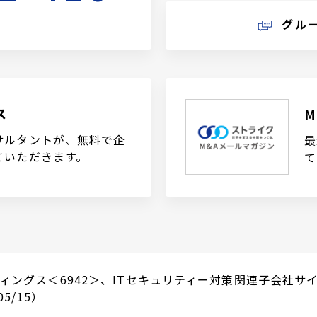
グル
ス
サルタントが、無料で企
最
ていただきます。
て
ィングス＜6942＞、ITセキュリティー対策関連子会社
5/15）