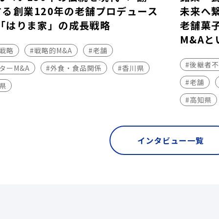
する――創業120年の老舗プロデュース
未来へ
「はりま家」の成長戦略
老舗菓
M&Aと
長戦略
#戦略的M&A
#老舗
#後継者
ターM&A
#外食・食品関係
#香川県
#老舗
県
#高知県
インタビュー一覧