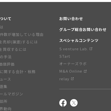
について
お問い合わせ
とは
グループ総合お問い合わせ
A件数が増加している理由
スペシャルコンテンツ
を売却(譲渡)するには
S venture Lab.
を買収するには
STart
Aの手法
オーナーズラボ
価値評価
M&A Online
Aに関する会計・税務
relay
ニュース
用語集
メールマガジン
相談所
業界動向