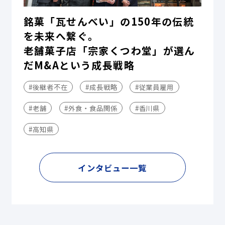
銘菓「瓦せんべい」の150年の伝統
を未来へ繋ぐ。
老舗菓子店「宗家くつわ堂」が選ん
だM&Aという成長戦略
#後継者不在
#成長戦略
#従業員雇用
#老舗
#外食・食品関係
#香川県
#高知県
インタビュー一覧