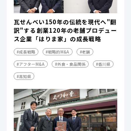
瓦せんべい150年の伝統を現代へ"翻
訳"する――創業120年の老舗プロデュー
ス企業「はりま家」の成長戦略
#成長戦略
#戦略的M&A
#老舗
#アフターM&A
#外食・食品関係
#香川県
#高知県