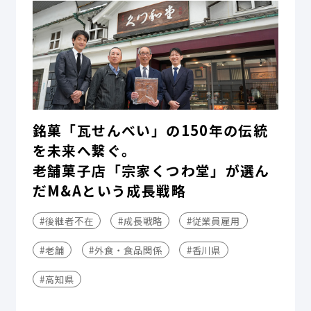
銘菓「瓦せんべい」の150年の伝統
を未来へ繋ぐ。
老舗菓子店「宗家くつわ堂」が選ん
だM&Aという成長戦略
#後継者不在
#成長戦略
#従業員雇用
#老舗
#外食・食品関係
#香川県
#高知県