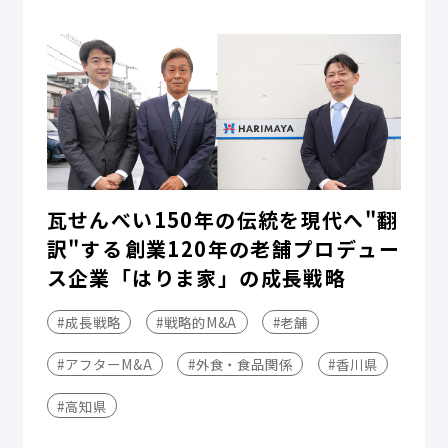
瓦せんべい150年の伝統を現代へ"翻
訳"する――創業120年の老舗プロデュー
ス企業「はりま家」の成長戦略
#成長戦略
#戦略的M&A
#老舗
#アフターM&A
#外食・食品関係
#香川県
#高知県