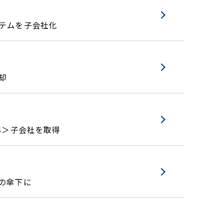
ステムを子会社化
却
4＞子会社を取得
の傘下に