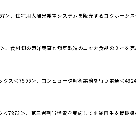
957＞、住宅用太陽光発電システムを販売するコクホーシ
06＞、食材卸の東洋商事と惣菜製造のニッカ食品の２社を売
ックス＜7595＞、コンピュータ解析業務を行う電通＜432
ク＜7873＞、第三者割当増資を実施して企業再生支援機構