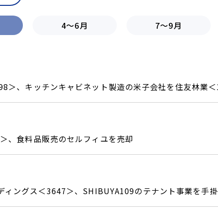
4～6月
7～9月
898＞、キッチンキャビネット製造の米子会社を住友林業＜1
06＞、食料品販売のセルフィユを売却
ィングス＜3647＞、SHIBUYA109のテナント事業を手