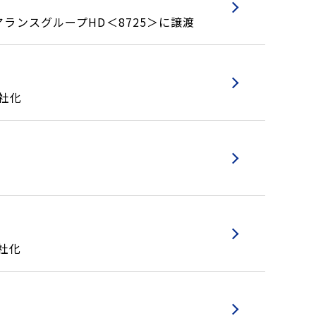
ランスグループHD＜8725＞に譲渡
社化
社化