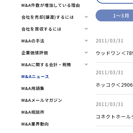
M&A件数が増加している理由
2026年
1～3月
会社を売却(譲渡)するには
2025年
会社を売却(譲渡)するには
会社を買収するには
2024年
M&Aで売れる会社の条件とは
2023年
会社を買収するには
2011/03/31
M&Aの手法
2022年
M&Aで買い手はここを見る
企業買収を成功させるポイント
株式譲渡
ウッドワン＜7
企業価値評価
2021年
M&Aで会社を高く売る方法
買収監査(デューディリジェン
第三者割当増資
企業価値評価(バリュエーショ
M&Aに関する会計・税務
ス)とは
2020年
ン)とは
会社売却(譲渡)の相談先は
2011/03/31
事業譲渡
株式譲渡にかかる税金(個人・
M&Aニュース
クロージングと引継ぎ
2019年
企業評価と売買価格の違い
会社売却の流れと手順
法人)
会社分割
ホッコク＜29
M&A用語集
企業買収の流れと手順
2018年
中小企業M&Aにおける企業価値
事業譲渡にかかる税金(個人・
合併
の決め方
法人)
2017年
M&Aメールマガジン
2011/03/31
株式交換
企業価値評価(バリュエーショ
M&Aにおける節税(役職退職金
2016年
M&A相談所
ン)の算定方法
スキーム)
資本業務提携
コネクトホールデ
2015年
M&A業界動向
純資産法(コストアプローチ)
赤字・債務超過会社の買収制限
2014年