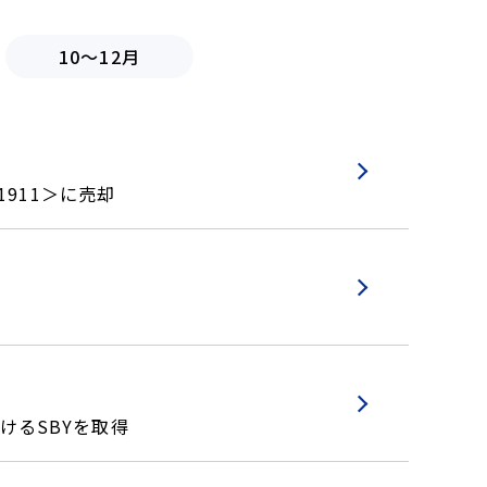
10～12月
911＞に売却
掛けるSBYを取得