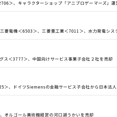
2706＞、キャラクターショップ「アニブロゲーマーズ」
、三菱電機＜6503＞、三菱重工業＜7011＞、水力発電シ
ングス＜3777＞、中国向けサービス事業子会社２社を売却
25＞、ドイツSiemensの金融サービス子会社から日本法
1＞、オルゴール美術館経営の河口湖うかいを売却