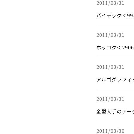
DCF法(インカムアプローチ)
2011/03/31
のれん・負ののれん 会計処理と
2013年
税務処理
類似会社比準法(マーケットア
バイテック＜9
2012年
プローチ)
2011年
2011/03/31
2010年
ホッコク＜29
2009年
2008年
2011/03/31
2007年
アルゴグラフィ
2011/03/31
金型大手のアー
2011/03/30