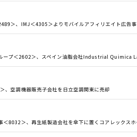
489＞、IMJ＜4305＞よりモバイルアフィリエイト広告
プ＜2602＞、スペイン油脂会社Industrial Quimica 
53＞、空調機器販売子会社を日立空調関東に売却
事＜8032＞、再生紙製造会社を傘下に置くコアレックス