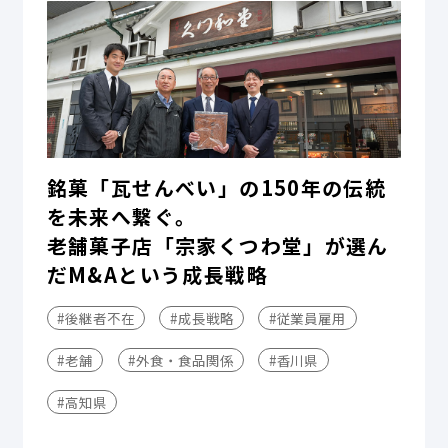
銘菓「瓦せんべい」の150年の伝統
を未来へ繋ぐ。
老舗菓子店「宗家くつわ堂」が選ん
だM&Aという成長戦略
#後継者不在
#成長戦略
#従業員雇用
#老舗
#外食・食品関係
#香川県
#高知県