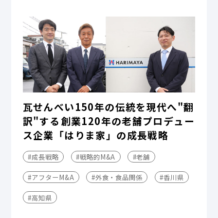
瓦せんべい150年の伝統を現代へ"翻
訳"する――創業120年の老舗プロデュー
ス企業「はりま家」の成長戦略
#成長戦略
#戦略的M&A
#老舗
#アフターM&A
#外食・食品関係
#香川県
#高知県