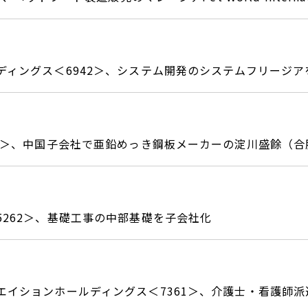
ディングス＜6942＞、システム開発のシステムフリージア
51＞、中国子会社で亜鉛めっき鋼板メーカーの淀川盛餘（
5262＞、基礎工事の中部基礎を子会社化
エイションホールディングス＜7361＞、介護士・看護師