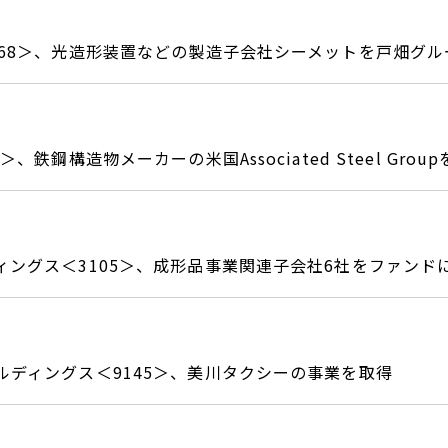
268＞、光造形装置などの製造子会社シーメットを戸畑グル
＞、鉄鋼構造物メーカーの米国Associated Steel G
ィングス＜3105＞、成形品事業関連子会社6社をファンド
ルディングス＜9145＞、美川タクシーの事業を取得