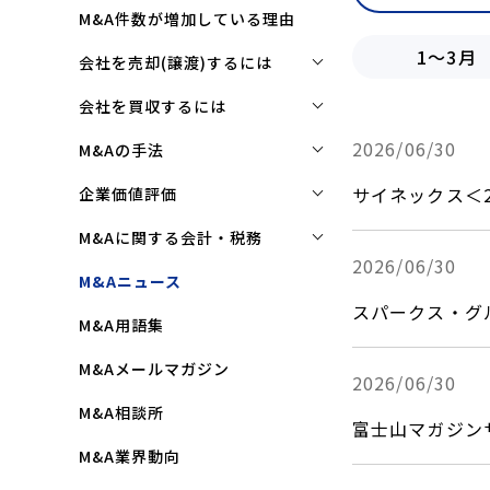
M&A件数が増加している理由
2026年
1～3月
会社を売却(譲渡)するには
2025年
会社を売却(譲渡)するには
会社を買収するには
2024年
M&Aで売れる会社の条件とは
2023年
会社を買収するには
2026/06/30
M&Aの手法
2022年
M&Aで買い手はここを見る
企業買収を成功させるポイント
株式譲渡
サイネックス＜
企業価値評価
2021年
M&Aで会社を高く売る方法
買収監査(デューディリジェン
第三者割当増資
企業価値評価(バリュエーショ
M&Aに関する会計・税務
ス)とは
2020年
ン)とは
会社売却(譲渡)の相談先は
2026/06/30
事業譲渡
株式譲渡にかかる税金(個人・
M&Aニュース
クロージングと引継ぎ
2019年
企業評価と売買価格の違い
会社売却の流れと手順
法人)
会社分割
スパークス・グ
M&A用語集
企業買収の流れと手順
2018年
中小企業M&Aにおける企業価値
事業譲渡にかかる税金(個人・
合併
の決め方
法人)
2017年
M&Aメールマガジン
2026/06/30
株式交換
企業価値評価(バリュエーショ
M&Aにおける節税(役職退職金
2016年
M&A相談所
ン)の算定方法
スキーム)
資本業務提携
富士山マガジン
2015年
M&A業界動向
純資産法(コストアプローチ)
赤字・債務超過会社の買収制限
2014年