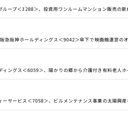
グループ＜3288＞、投資用ワンルームマンション販売の
＞、阪急阪神ホールディングス＜9042＞傘下で映画館運営
ディングス＜6059＞、陽かりの郷から介護付き有料老人
ィーサービス＜7058＞、ビルメンテナンス事業の太陽興産