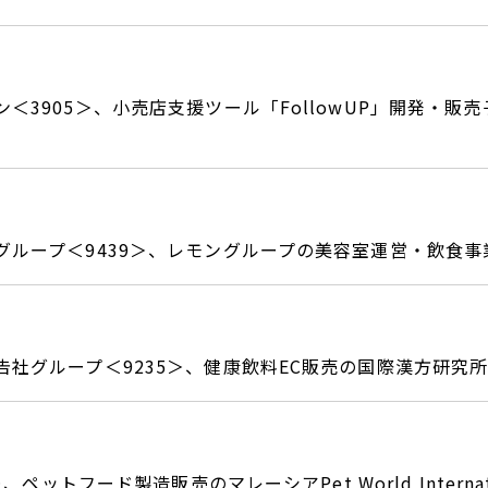
3905＞、小売店支援ツール「FollowUP」開発・販売子会社
グループ＜9439＞、レモングループの美容室運営・飲食事
告社グループ＜9235＞、健康飲料EC販売の国際漢方研究
3＞、ペットフード製造販売のマレーシアPet World Interna