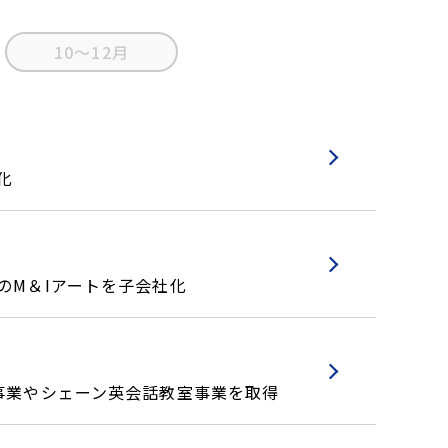
10～12月
化
のM＆Iアートを子会社化
塾事業やシェーン英会話教室事業を取得