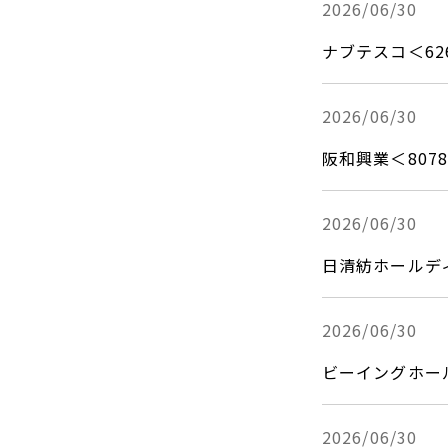
DCF法(インカムアプローチ)
2026/06/30
のれん・負ののれん 会計処理と
2013年
税務処理
類似会社比準法(マーケットア
ナブテスコ＜6
2012年
プローチ)
2011年
2026/06/30
2010年
阪和興業＜8078
2009年
2008年
2026/06/30
2007年
日清紡ホールデ
2026/06/30
ビーイングホー
2026/06/30