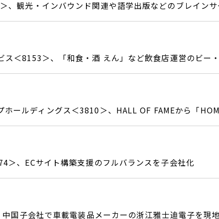
04＞、観光・インバウンド関連や語学出版などのブレイン
ビス＜8153＞、「和食・酒 えん」など飲食店運営のビー
ホールディングス＜3810＞、HALL OF FAMEから「H
174＞、ECサイト構築支援のフルバランスを子会社化
9＞、中国子会社で車載電装品メーカーの浙江雅士迪電子を現