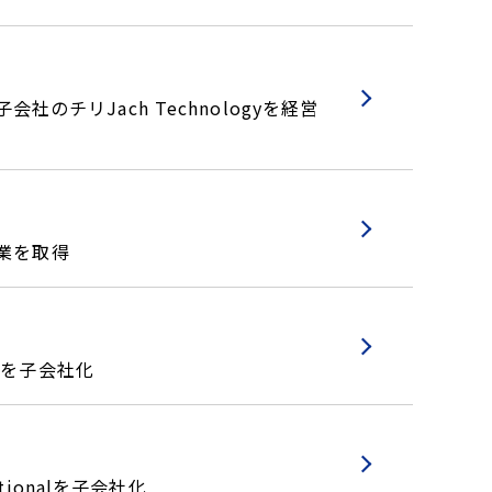
のチリJach Technologyを経営
業を取得
所を子会社化
tionalを子会社化