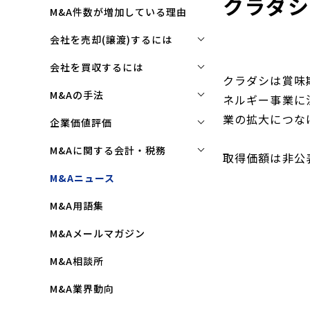
クラダシ
M&A件数が増加している理由
会社を売却(譲渡)するには
会社を売却(譲渡)するには
会社を買収するには
クラダシは賞味
M&Aで売れる会社の条件とは
会社を買収するには
M&Aの手法
ネルギー事業に
M&Aで買い手はここを見る
企業買収を成功させるポイント
業の拡大につなげ
株式譲渡
企業価値評価
M&Aで会社を高く売る方法
買収監査(デューディリジェン
第三者割当増資
企業価値評価(バリュエーショ
M&Aに関する会計・税務
ス)とは
取得価額は非公
ン)とは
会社売却(譲渡)の相談先は
事業譲渡
株式譲渡にかかる税金(個人・
M&Aニュース
クロージングと引継ぎ
企業評価と売買価格の違い
会社売却の流れと手順
法人)
会社分割
M&A用語集
企業買収の流れと手順
中小企業M&Aにおける企業価値
事業譲渡にかかる税金(個人・
合併
の決め方
法人)
M&Aメールマガジン
株式交換
企業価値評価(バリュエーショ
M&Aにおける節税(役職退職金
M&A相談所
ン)の算定方法
スキーム)
資本業務提携
M&A業界動向
純資産法(コストアプローチ)
赤字・債務超過会社の買収制限