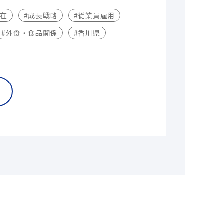
不在
#成長戦略
#従業員雇用
#外食・食品関係
#香川県