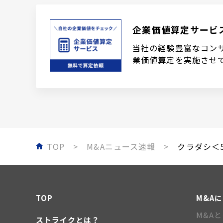
企業価値算定サービ
当社の経験豊富なコン
業価値算定を実施させ
TOP
M&Aニュース速報
クラダシ＜5
TOP
M&A
M&A
ストライクとは？