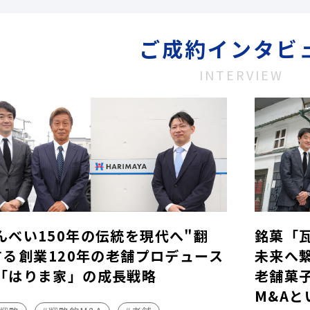
ご成約インタビ
INTERVIEW
んべい150年の伝統を現代へ"翻
銘菓「
する――創業120年の老舗プロデュース
未来へ
「はりま家」の成長戦略
老舗菓
M&Aと