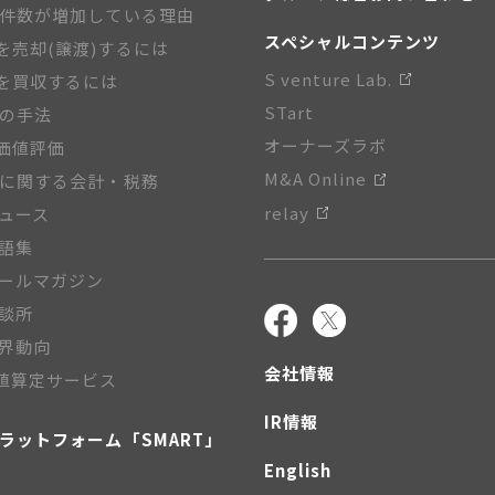
A件数が増加している理由
スペシャルコンテンツ
を売却(譲渡)するには
S venture Lab.
を買収するには
STart
Aの手法
オーナーズラボ
価値評価
M&A Online
Aに関する会計・税務
relay
ニュース
用語集
メールマガジン
相談所
業界動向
会社情報
値算定サービス
IR情報
プラットフォーム「SMART」
English