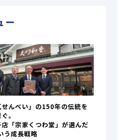
ュー
瓦せんべい」の150年の伝統を
繋ぐ。
子店「宗家くつわ堂」が選んだ
いう成長戦略