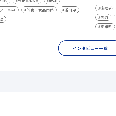
長戦略
#戦略的M&A
#老舗
#後継者
ターM&A
#外食・食品関係
#香川県
#老舗
県
#高知県
インタビュー一覧