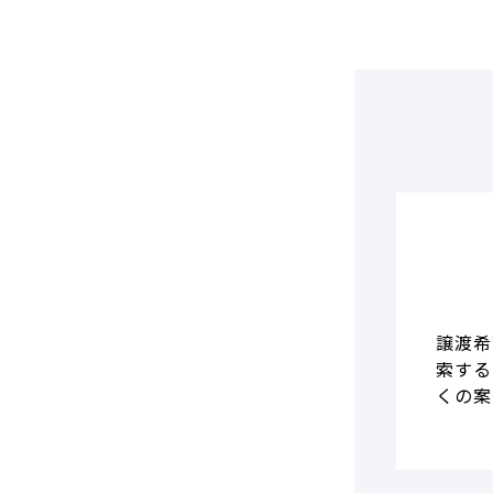
DCF法(インカムアプローチ)
のれん・負ののれん 会計処理と
税務処理
類似会社比準法(マーケットア
プローチ)
譲渡希
索する
くの案