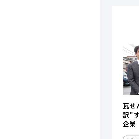
瓦せ
訳"
企業