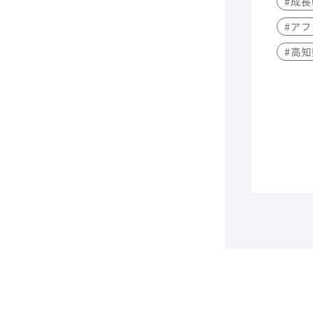
#成
#アフ
#高知