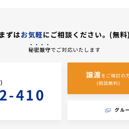
まずは
お気軽
にご相談ください。(無料
秘密厳守
でご対応いたします
譲渡
をご検討の
料）
(相談無料)
2-410
グル