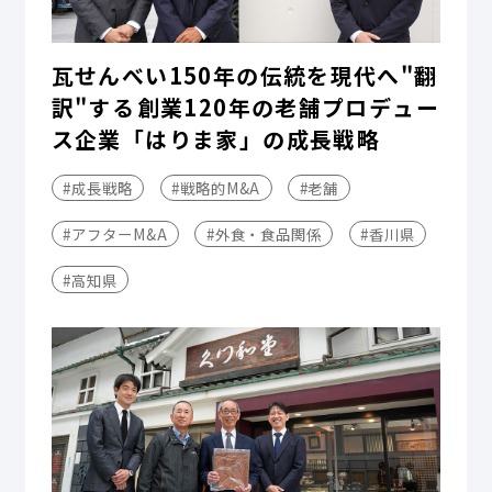
瓦せんべい150年の伝統を現代へ"翻
訳"する――創業120年の老舗プロデュー
ス企業「はりま家」の成長戦略
#成長戦略
#戦略的M&A
#老舗
#アフターM&A
#外食・食品関係
#香川県
#高知県