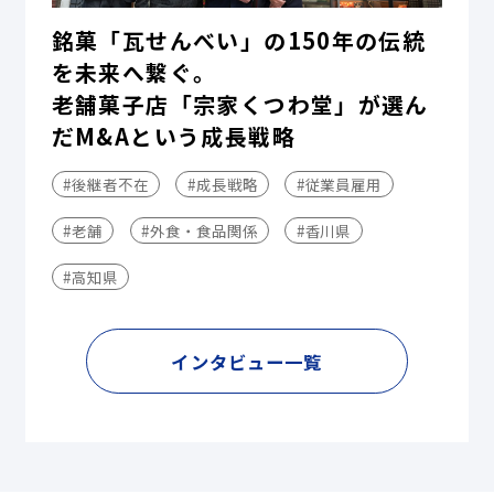
銘菓「瓦せんべい」の150年の伝統
を未来へ繋ぐ。
老舗菓子店「宗家くつわ堂」が選ん
だM&Aという成長戦略
#後継者不在
#成長戦略
#従業員雇用
#老舗
#外食・食品関係
#香川県
#高知県
インタビュー一覧