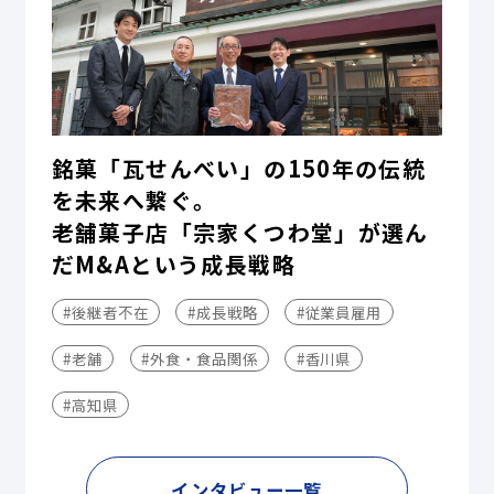
銘菓「瓦せんべい」の150年の伝統
を未来へ繋ぐ。
老舗菓子店「宗家くつわ堂」が選ん
だM&Aという成長戦略
#後継者不在
#成長戦略
#従業員雇用
#老舗
#外食・食品関係
#香川県
#高知県
インタビュー一覧