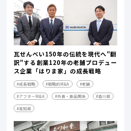
瓦せんべい150年の伝統を現代へ"翻
訳"する――創業120年の老舗プロデュー
ス企業「はりま家」の成長戦略
#成長戦略
#戦略的M&A
#老舗
#アフターM&A
#外食・食品関係
#香川県
#高知県