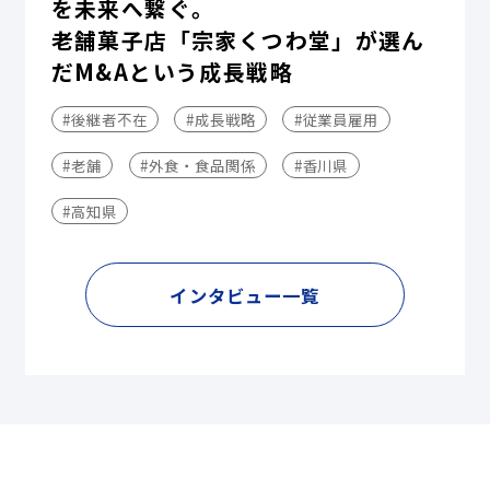
を未来へ繋ぐ。
老舗菓子店「宗家くつわ堂」が選ん
だM&Aという成長戦略
#後継者不在
#成長戦略
#従業員雇用
#老舗
#外食・食品関係
#香川県
#高知県
インタビュー一覧