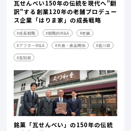
瓦せんべい150年の伝統を現代へ"翻
訳"する――創業120年の老舗プロデュー
ス企業「はりま家」の成長戦略
#成長戦略
#戦略的M&A
#老舗
#アフターM&A
#外食・食品関係
#香川県
#高知県
銘菓「瓦せんべい」の150年の伝統