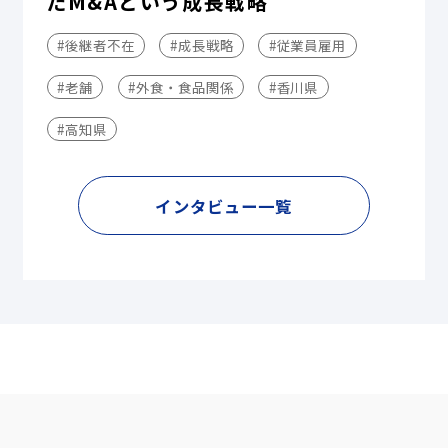
だM&Aという成長戦略
#後継者不在
#成長戦略
#従業員雇用
#老舗
#外食・食品関係
#香川県
#高知県
インタビュー一覧