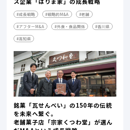
ス企業「はりま家」の成長戦略
#成長戦略
#戦略的M&A
#老舗
#アフターM&A
#外食・食品関係
#香川県
#高知県
銘菓「瓦せんべい」の150年の伝統
を未来へ繋ぐ。
老舗菓子店「宗家くつわ堂」が選ん