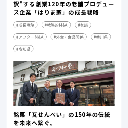
訳"する――創業120年の老舗プロデュー
ス企業「はりま家」の成長戦略
#成長戦略
#戦略的M&A
#老舗
#アフターM&A
#外食・食品関係
#香川県
#高知県
銘菓「瓦せんべい」の150年の伝統
を未来へ繋ぐ。