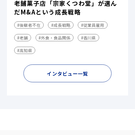
老舗菓子店「宗家くつわ堂」が選ん
だM&Aという成長戦略
#後継者不在
#成長戦略
#従業員雇用
#老舗
#外食・食品関係
#香川県
#高知県
インタビュー一覧