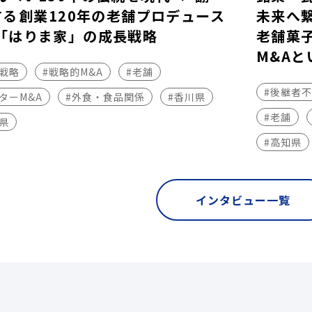
する――創業120年の老舗プロデュース
未来へ
「はりま家」の成長戦略
老舗菓
M&Aと
長戦略
#戦略的M&A
#老舗
#後継者
ターM&A
#外食・食品関係
#香川県
#老舗
県
#高知県
インタビュー一覧