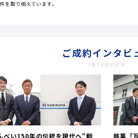
件を取り揃えています。
ご成約インタビ
INTERVIEW
んべい150年の伝統を現代へ"翻
銘菓「