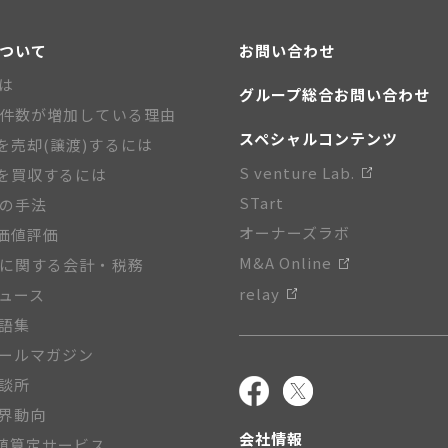
について
お問い合わせ
とは
グループ総合お問い合わせ
A件数が増加している理由
スペシャルコンテンツ
を売却(譲渡)するには
S venture Lab.
を買収するには
STart
Aの手法
オーナーズラボ
価値評価
M&A Online
Aに関する会計・税務
relay
ニュース
用語集
メールマガジン
相談所
業界動向
会社情報
値算定サービス