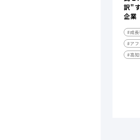
訳"
企業
#成
#アフ
#高知