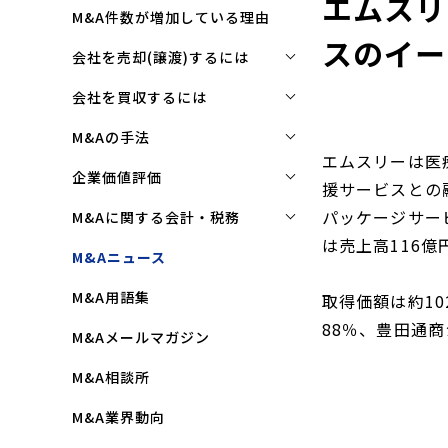
エムスリ
M&A件数が増加している理由
スのイー
会社を売却(譲渡)するには
会社を売却(譲渡)するには
会社を買収するには
M&Aで売れる会社の条件とは
会社を買収するには
M&Aの手法
エムスリーは医
M&Aで買い手はここを見る
企業買収を成功させるポイント
株式譲渡
企業価値評価
援サービスとの
M&Aで会社を高く売る方法
買収監査(デューディリジェン
第三者割当増資
企業価値評価(バリュエーショ
パッケージサー
M&Aに関する会計・税務
ス)とは
ン)とは
会社売却(譲渡)の相談先は
は売上高116億
事業譲渡
株式譲渡にかかる税金(個人・
M&Aニュース
クロージングと引継ぎ
企業評価と売買価格の違い
会社売却の流れと手順
法人)
会社分割
M&A用語集
企業買収の流れと手順
取得価額は約10
中小企業M&Aにおける企業価値
事業譲渡にかかる税金(個人・
合併
の決め方
88％、豊田通
法人)
M&Aメールマガジン
株式交換
企業価値評価(バリュエーショ
M&Aにおける節税(役職退職金
M&A相談所
ン)の算定方法
スキーム)
資本業務提携
M&A業界動向
純資産法(コストアプローチ)
赤字・債務超過会社の買収制限