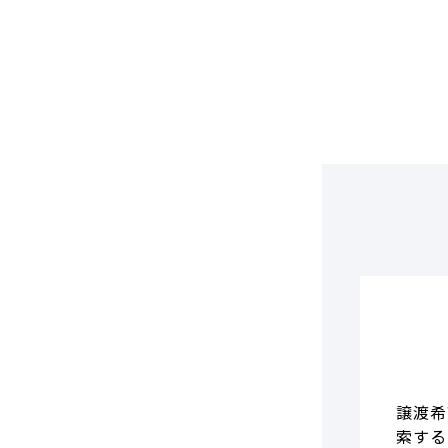
DCF法(インカムアプローチ)
のれん・負ののれん 会計処理と
税務処理
類似会社比準法(マーケットア
プローチ)
譲渡希
索する