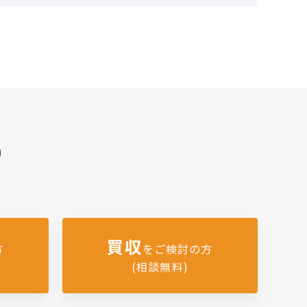
)
買収
方
をご検討の方
(相談無料)