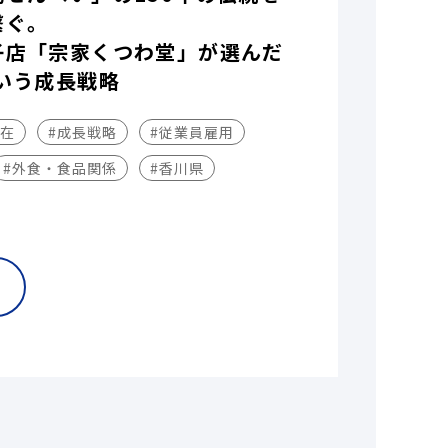
繋ぐ。
子店「宗家くつわ堂」が選んだ
いう成長戦略
不在
#成長戦略
#従業員雇用
#外食・食品関係
#香川県