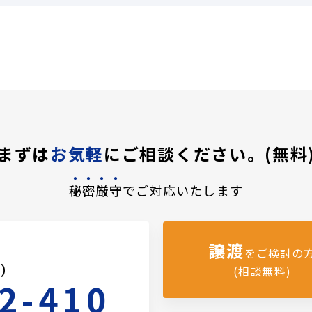
まずは
お気軽
にご相談ください。(無料
秘密厳守
でご対応いたします
譲渡
をご検討の
料）
(相談無料)
2-410