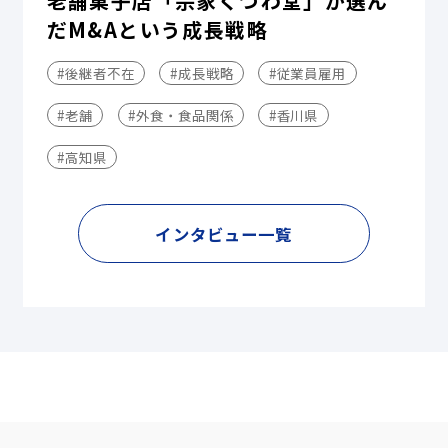
老舗菓子店「宗家くつわ堂」が選ん
だM&Aという成長戦略
#後継者不在
#成長戦略
#従業員雇用
#老舗
#外食・食品関係
#香川県
#高知県
インタビュー一覧