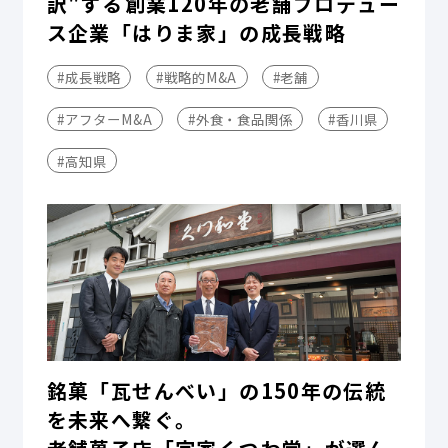
訳"する――創業120年の老舗プロデュー
ス企業「はりま家」の成長戦略
#成長戦略
#戦略的M&A
#老舗
#アフターM&A
#外食・食品関係
#香川県
#高知県
銘菓「瓦せんべい」の150年の伝統
を未来へ繋ぐ。