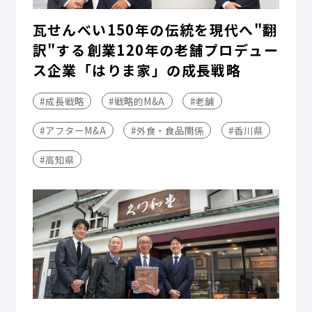
瓦せんべい150年の伝統を現代へ"翻
訳"する――創業120年の老舗プロデュー
ス企業「はりま家」の成長戦略
#成長戦略
#戦略的M&A
#老舗
#アフターM&A
#外食・食品関係
#香川県
#高知県