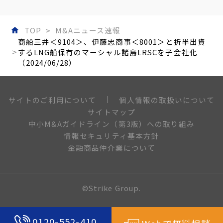
TOP
M&Aニュース速報
商船三井＜9104＞、伊藤忠商事＜8001＞と折半出資
するLNG船保有のマーシャル諸島LRSCを子会社化
（2024/06/28）
個人情報の取扱いについて
サイトのご利用について
サイトマップ
中小M&Aガイドライン（第3版）への取り組み
情報セキュリティ基本方針
金融商品仲介業について
©Strike Group.
0120-552-410