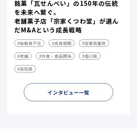
銘菓「瓦せんべい」の150年の伝統
を未来へ繋ぐ。
老舗菓子店「宗家くつわ堂」が選ん
だM&Aという成長戦略
#後継者不在
#成長戦略
#従業員雇用
#老舗
#外食・食品関係
#香川県
#高知県
インタビュー一覧