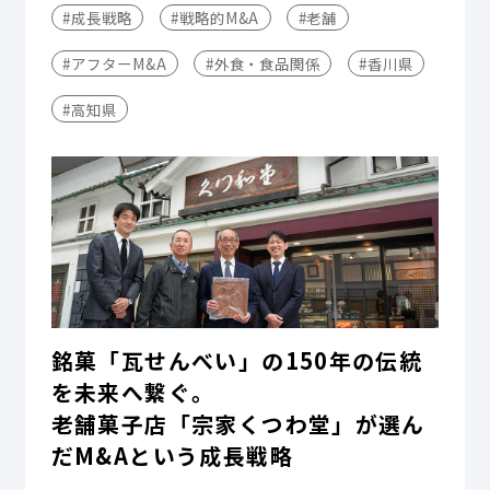
#成長戦略
#戦略的M&A
#老舗
#アフターM&A
#外食・食品関係
#香川県
#高知県
銘菓「瓦せんべい」の150年の伝統
を未来へ繋ぐ。
老舗菓子店「宗家くつわ堂」が選ん
だM&Aという成長戦略