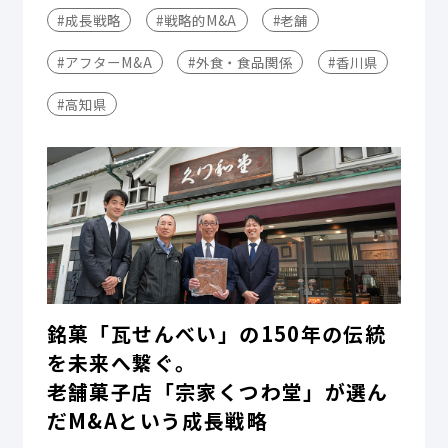
#成長戦略
#戦略的M&A
#老舗
#アフターM&A
#外食・食品関係
#香川県
#高知県
銘菓「瓦せんべい」の150年の伝統
を未来へ繋ぐ。
老舗菓子店「宗家くつわ堂」が選ん
だM&Aという成長戦略