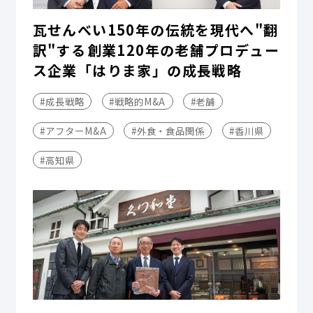
瓦せんべい150年の伝統を現代へ"翻
訳"する――創業120年の老舗プロデュー
ス企業「はりま家」の成長戦略
#成長戦略
#戦略的M&A
#老舗
#アフターM&A
#外食・食品関係
#香川県
#高知県