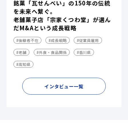
銘菓「瓦せんべい」の150年の伝統
を未来へ繋ぐ。
老舗菓子店「宗家くつわ堂」が選ん
だM&Aという成長戦略
#後継者不在
#成長戦略
#従業員雇用
#老舗
#外食・食品関係
#香川県
#高知県
インタビュー一覧