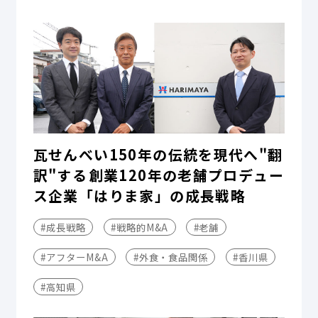
瓦せんべい150年の伝統を現代へ"翻
訳"する――創業120年の老舗プロデュー
ス企業「はりま家」の成長戦略
#成長戦略
#戦略的M&A
#老舗
#アフターM&A
#外食・食品関係
#香川県
#高知県