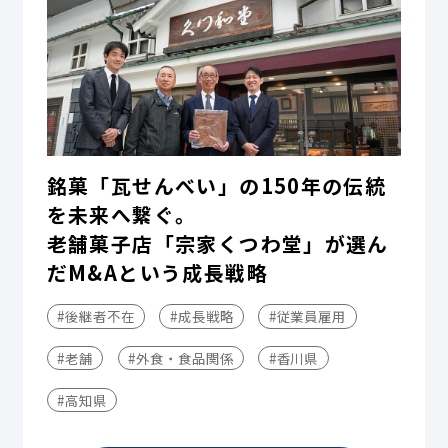
銘菓「瓦せんべい」の150年の伝統
を未来へ繋ぐ。
老舗菓子店「宗家くつわ堂」が選ん
だM&Aという成長戦略
#後継者不在
#成長戦略
#従業員雇用
#老舗
#外食・食品関係
#香川県
#高知県