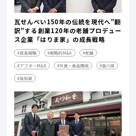
瓦せんべい150年の伝統を現代へ"翻
訳"する――創業120年の老舗プロデュー
ス企業「はりま家」の成長戦略
#成長戦略
#戦略的M&A
#老舗
#アフターM&A
#外食・食品関係
#香川県
#高知県