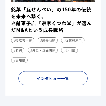
銘菓「瓦せんべい」の150年の伝統
を未来へ繋ぐ。
老舗菓子店「宗家くつわ堂」が選ん
だM&Aという成長戦略
#後継者不在
#成長戦略
#従業員雇用
#老舗
#外食・食品関係
#香川県
#高知県
インタビュー一覧