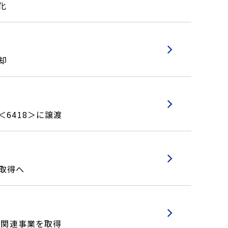
化
却
6418＞に譲渡
取得へ
ム関連事業を取得