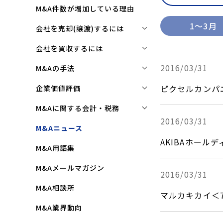
M&A件数が増加している理由
2026年
1～3月
会社を売却(譲渡)するには
2025年
会社を売却(譲渡)するには
会社を買収するには
2024年
M&Aで売れる会社の条件とは
2023年
会社を買収するには
2016/03/31
M&Aの手法
2022年
M&Aで買い手はここを見る
企業買収を成功させるポイント
株式譲渡
ピクセルカンパ
企業価値評価
2021年
M&Aで会社を高く売る方法
買収監査(デューディリジェン
第三者割当増資
企業価値評価(バリュエーショ
M&Aに関する会計・税務
ス)とは
2020年
ン)とは
会社売却(譲渡)の相談先は
2016/03/31
事業譲渡
株式譲渡にかかる税金(個人・
M&Aニュース
クロージングと引継ぎ
2019年
企業評価と売買価格の違い
会社売却の流れと手順
法人)
会社分割
AKIBAホールデ
M&A用語集
企業買収の流れと手順
2018年
中小企業M&Aにおける企業価値
事業譲渡にかかる税金(個人・
合併
の決め方
法人)
2017年
M&Aメールマガジン
2016/03/31
株式交換
企業価値評価(バリュエーショ
M&Aにおける節税(役職退職金
2016年
M&A相談所
ン)の算定方法
スキーム)
資本業務提携
マルカキカイ＜
2015年
M&A業界動向
純資産法(コストアプローチ)
赤字・債務超過会社の買収制限
2014年