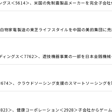
ングス＜5614＞、米国の免制震製品メーカーを完全子会社
＞、白物家電製造の東芝ライフスタイルを中国の美的集団に売
ディングス＜7762＞、遊技機器事業の一部を日本金銭機械＜
3674＞、クラウドソーシング支援のスマートソーシングを
3823＞、健康コーポレーション＜2928＞子会社からゲー