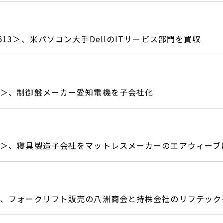
9613＞、米パソコン大手DellのITサービス部門を買収
80＞、制御盤メーカー愛知電機を子会社化
18＞、寝具製造子会社をマットレスメーカーのエアウィーブ
5＞、フォークリフト販売の八洲商会と持株会社のリフテック