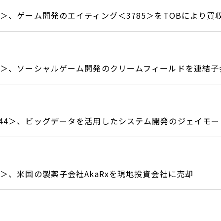
8＞、ゲーム開発のエイティング＜3785＞をTOBにより買
32＞、ソーシャルゲーム開発のクリームフィールドを連結子
844＞、ビッグデータを活用したシステム開発のジェイモ
3＞、米国の製薬子会社AkaRxを現地投資会社に売却