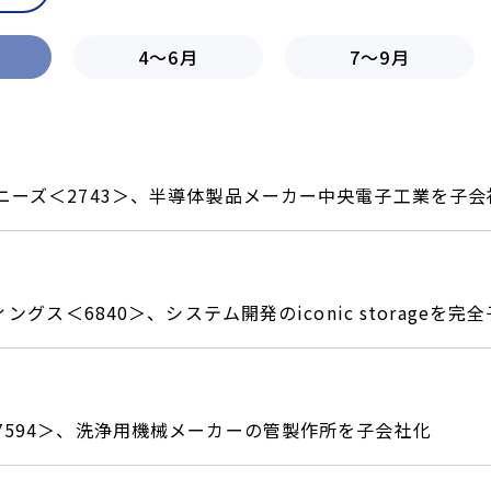
4～6月
7～9月
ニーズ＜2743＞、半導体製品メーカー中央電子工業を子会
ィングス＜6840＞、システム開発のiconic storageを完
7594＞、洗浄用機械メーカーの管製作所を子会社化