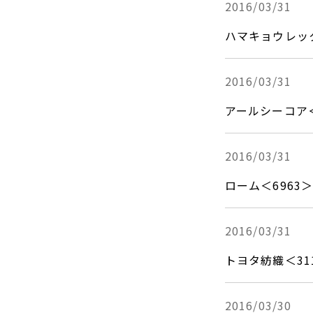
DCF法(インカムアプローチ)
2016/03/31
のれん・負ののれん 会計処理と
2013年
税務処理
類似会社比準法(マーケットア
ハマキョウレッ
2012年
プローチ)
2011年
2016/03/31
2010年
アールシーコア＜
2009年
2008年
2016/03/31
2007年
ローム＜696
2016/03/31
トヨタ紡織＜3
2016/03/30