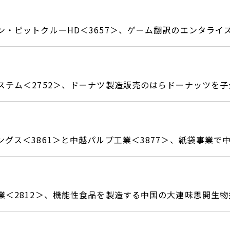
ン・ピットクルーHD＜3657＞、ゲーム翻訳のエンタライ
ステム＜2752＞、ドーナツ製造販売のはらドーナッツを子
ングス＜3861＞と中越パルプ工業＜3877＞、紙袋事業で
業＜2812＞、機能性食品を製造する中国の大連味思開生