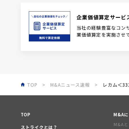
企業価値算定サービ
当社の経験豊富なコン
業価値算定を実施させ
TOP
M&Aニュース速報
レカム＜33
TOP
M&A
M&A
ストライクとは？