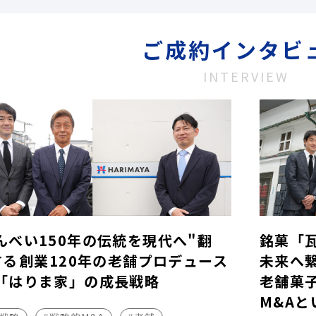
ご成約インタビ
INTERVIEW
んべい150年の伝統を現代へ"翻
銘菓「
する――創業120年の老舗プロデュース
未来へ
「はりま家」の成長戦略
老舗菓
M&Aと