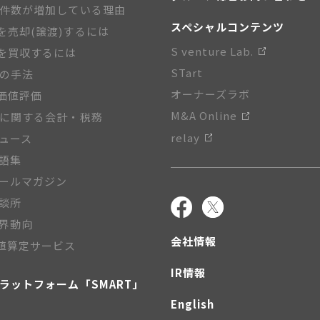
A件数が増加している理由
スペシャルコンテンツ
を売却(譲渡)するには
S venture Lab.
を買収するには
STart
Aの手法
オーナーズラボ
価値評価
M&A Online
Aに関する会計・税務
relay
ニュース
用語集
メールマガジン
相談所
業界動向
会社情報
値算定サービス
IR情報
プラットフォーム「SMART」
English