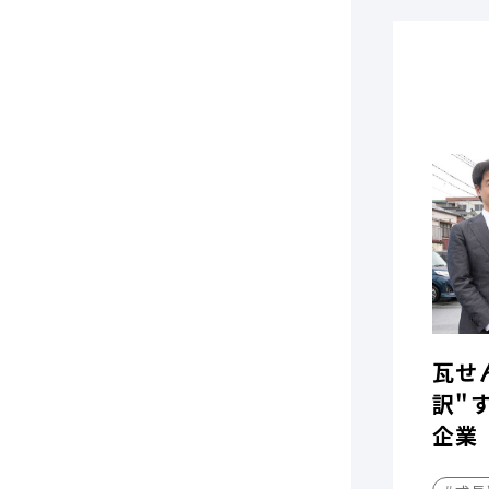
瓦せ
訳"
企業