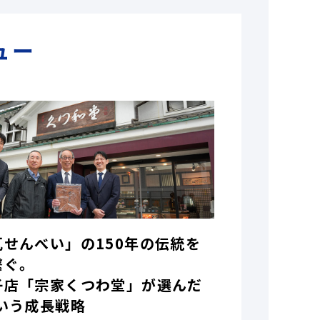
ュー
瓦せんべい」の150年の伝統を
繋ぐ。
子店「宗家くつわ堂」が選んだ
いう成長戦略