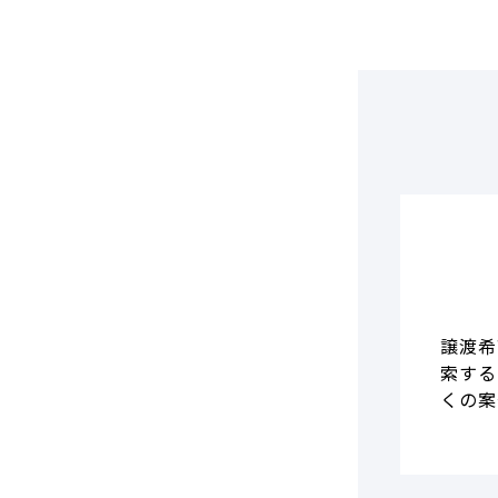
DCF法(インカムアプローチ)
のれん・負ののれん 会計処理と
税務処理
類似会社比準法(マーケットア
プローチ)
譲渡希
索する
くの案