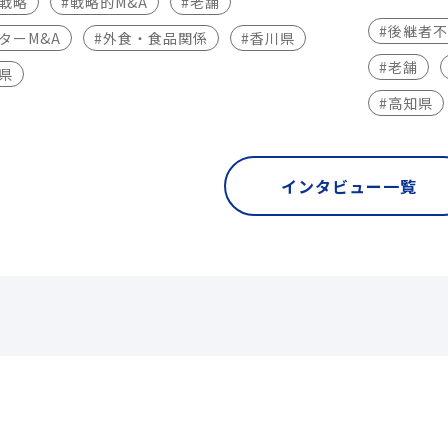
長戦略
#戦略的M&A
#老舗
#後継者
ターM&A
#外食・食品関係
#香川県
#老舗
県
#高知県
インタビュー一覧