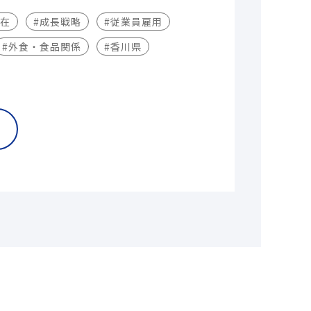
不在
#成長戦略
#従業員雇用
#外食・食品関係
#香川県