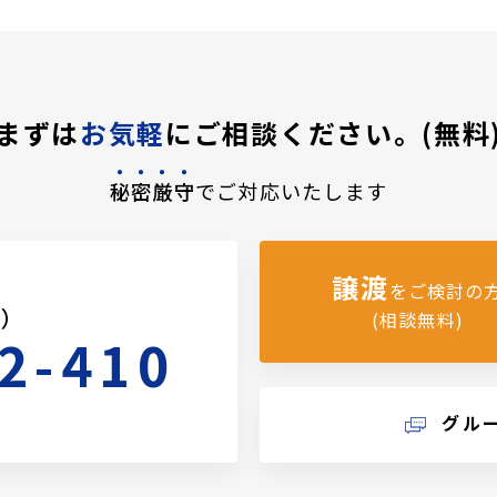
まずは
お気軽
にご相談ください。(無料
秘密厳守
でご対応いたします
譲渡
をご検討の
料）
(相談無料)
2-410
グル