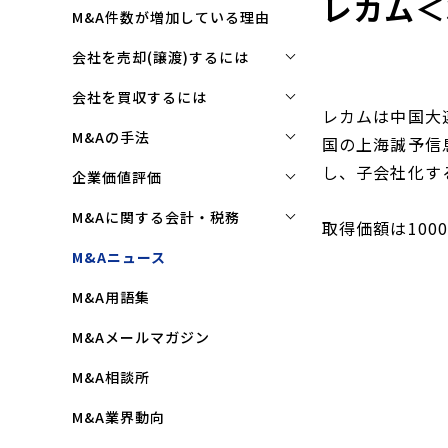
レカム＜
M&A件数が増加している理由
会社を売却(譲渡)するには
会社を売却(譲渡)するには
会社を買収するには
レカムは中国大
M&Aで売れる会社の条件とは
会社を買収するには
M&Aの手法
国の上海誠予信
M&Aで買い手はここを見る
企業買収を成功させるポイント
し、子会社化す
株式譲渡
企業価値評価
M&Aで会社を高く売る方法
買収監査(デューディリジェン
第三者割当増資
企業価値評価(バリュエーショ
M&Aに関する会計・税務
ス)とは
取得価額は100
ン)とは
会社売却(譲渡)の相談先は
事業譲渡
株式譲渡にかかる税金(個人・
M&Aニュース
クロージングと引継ぎ
企業評価と売買価格の違い
会社売却の流れと手順
法人)
会社分割
M&A用語集
企業買収の流れと手順
中小企業M&Aにおける企業価値
事業譲渡にかかる税金(個人・
合併
の決め方
法人)
M&Aメールマガジン
株式交換
企業価値評価(バリュエーショ
M&Aにおける節税(役職退職金
M&A相談所
ン)の算定方法
スキーム)
資本業務提携
M&A業界動向
純資産法(コストアプローチ)
赤字・債務超過会社の買収制限