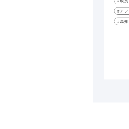
#成
#アフ
#高知