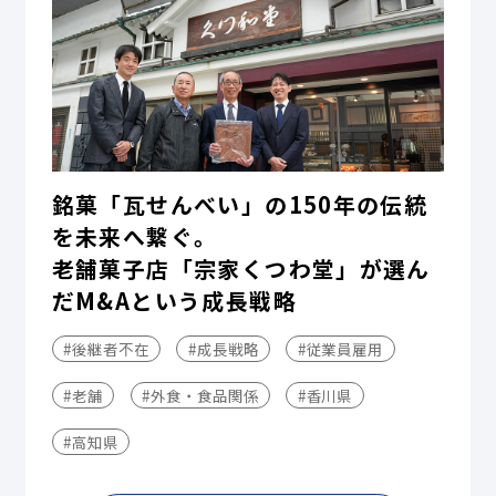
銘菓「瓦せんべい」の150年の伝統
を未来へ繋ぐ。
老舗菓子店「宗家くつわ堂」が選ん
だM&Aという成長戦略
#後継者不在
#成長戦略
#従業員雇用
#老舗
#外食・食品関係
#香川県
#高知県