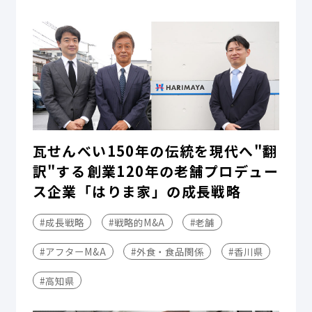
瓦せんべい150年の伝統を現代へ"翻
訳"する――創業120年の老舗プロデュー
ス企業「はりま家」の成長戦略
#成長戦略
#戦略的M&A
#老舗
#アフターM&A
#外食・食品関係
#香川県
#高知県