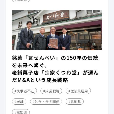
銘菓「瓦せんべい」の150年の伝統
を未来へ繋ぐ。
老舗菓子店「宗家くつわ堂」が選ん
だM&Aという成長戦略
#後継者不在
#成長戦略
#従業員雇用
#老舗
#外食・食品関係
#香川県
#高知県