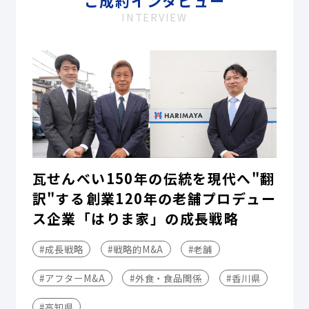
ご成約インタビュー
INTERVIEW
瓦せんべい150年の伝統を現代へ"翻
訳"する――創業120年の老舗プロデュー
ス企業「はりま家」の成長戦略
#成長戦略
#戦略的M&A
#老舗
#アフターM&A
#外食・食品関係
#香川県
#高知県