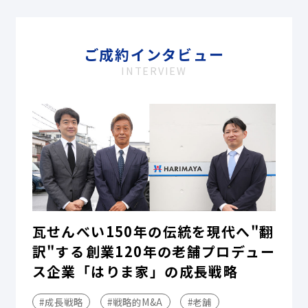
ご成約インタビュー
INTERVIEW
瓦せんべい150年の伝統を現代へ"翻
訳"する――創業120年の老舗プロデュー
ス企業「はりま家」の成長戦略
#成長戦略
#戦略的M&A
#老舗