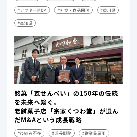
#アフターM&A
#外食・食品関係
#香川県
#高知県
銘菓「瓦せんべい」の150年の伝統
を未来へ繋ぐ。
老舗菓子店「宗家くつわ堂」が選ん
だM&Aという成長戦略
#後継者不在
#成長戦略
#従業員雇用