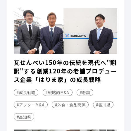
瓦せんべい150年の伝統を現代へ"翻
訳"する――創業120年の老舗プロデュー
ス企業「はりま家」の成長戦略
#成長戦略
#戦略的M&A
#老舗
#アフターM&A
#外食・食品関係
#香川県
#高知県