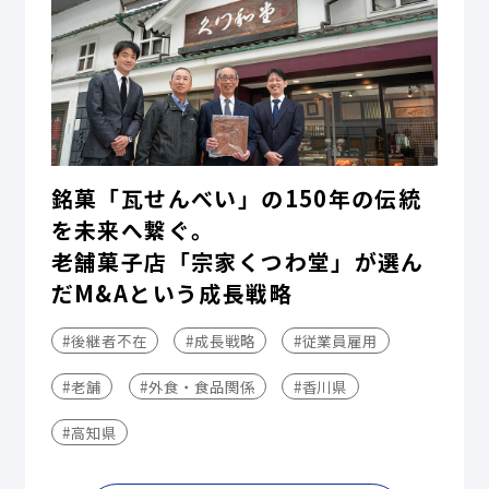
銘菓「瓦せんべい」の150年の伝統
を未来へ繋ぐ。
老舗菓子店「宗家くつわ堂」が選ん
だM&Aという成長戦略
#後継者不在
#成長戦略
#従業員雇用
#老舗
#外食・食品関係
#香川県
#高知県