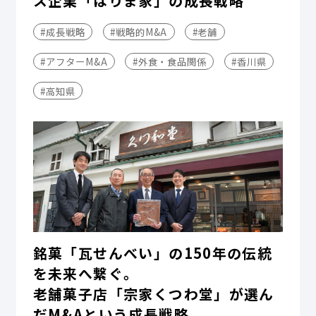
ス企業「はりま家」の成長戦略
#成長戦略
#戦略的M&A
#老舗
#アフターM&A
#外食・食品関係
#香川県
#高知県
銘菓「瓦せんべい」の150年の伝統
を未来へ繋ぐ。
老舗菓子店「宗家くつわ堂」が選ん
だM&Aという成長戦略