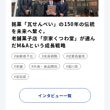
銘菓「瓦せんべい」の150年の伝統
を未来へ繋ぐ。
老舗菓子店「宗家くつわ堂」が選ん
だM&Aという成長戦略
#後継者不在
#成長戦略
#従業員雇用
#老舗
#外食・食品関係
#香川県
#高知県
インタビュー一覧