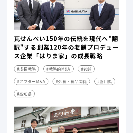
瓦せんべい150年の伝統を現代へ"翻
訳"する――創業120年の老舗プロデュー
ス企業「はりま家」の成長戦略
#成長戦略
#戦略的M&A
#老舗
#アフターM&A
#外食・食品関係
#香川県
#高知県