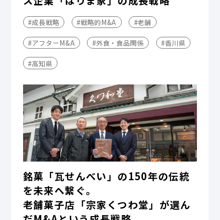
ス企業「はりま家」の成長戦略
#成長戦略
#戦略的M&A
#老舗
#アフターM&A
#外食・食品関係
#香川県
#高知県
銘菓「瓦せんべい」の150年の伝統
を未来へ繋ぐ。
老舗菓子店「宗家くつわ堂」が選ん
だM&Aという成長戦略