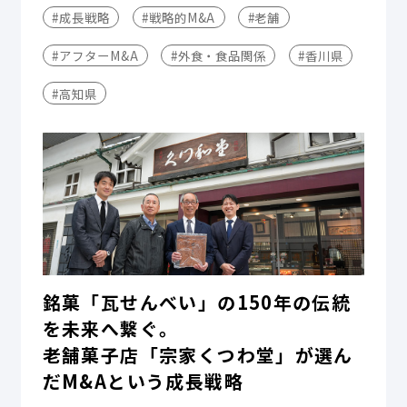
#成長戦略
#戦略的M&A
#老舗
#アフターM&A
#外食・食品関係
#香川県
#高知県
銘菓「瓦せんべい」の150年の伝統
を未来へ繋ぐ。
老舗菓子店「宗家くつわ堂」が選ん
だM&Aという成長戦略