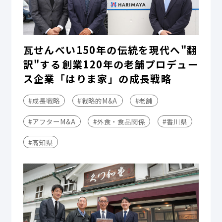
瓦せんべい150年の伝統を現代へ"翻
訳"する――創業120年の老舗プロデュー
ス企業「はりま家」の成長戦略
#成長戦略
#戦略的M&A
#老舗
#アフターM&A
#外食・食品関係
#香川県
#高知県