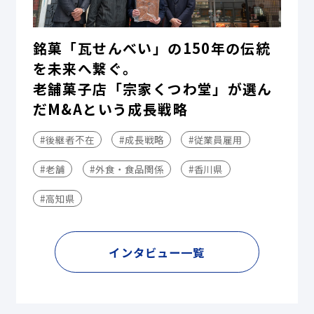
銘菓「瓦せんべい」の150年の伝統
を未来へ繋ぐ。
老舗菓子店「宗家くつわ堂」が選ん
だM&Aという成長戦略
#後継者不在
#成長戦略
#従業員雇用
#老舗
#外食・食品関係
#香川県
#高知県
インタビュー一覧