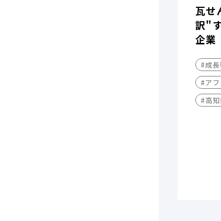
瓦せ
訳"
企業
#成
#アフ
#高知