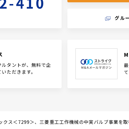
2-410
グル
ス
サルタントが、無料で企
最
ていただきます。
て
クス＜7299＞、三菱重工工作機械の中実バルブ事業を取得（2