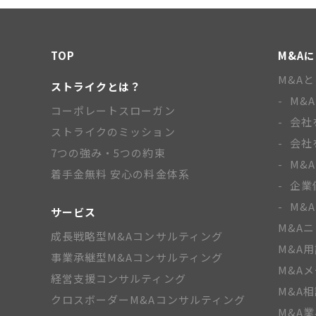
TOP
M&A
M&A
ストライクとは？
M&
コーポレートスローガン
会社
ストライクのミッション
会社
7つの強み・5つの約束
M&
着手金無料 安心の料金体系
企業
M&
サービス
M&A
成長戦略型M&Aコンサルティング
M&A
事業承継型M&Aコンサルティング
M&A
経営支援コンサルティング
M&A
クロスボーダーM&Aコンサルティング
M&A