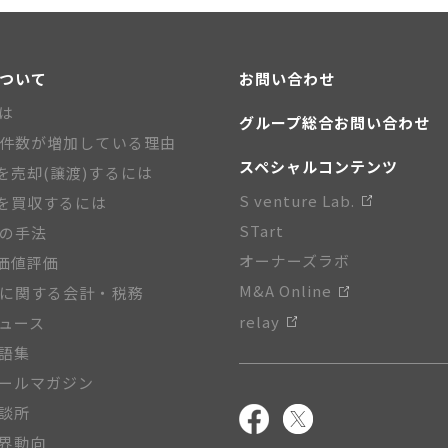
について
お問い合わせ
とは
グループ総合お問い合わせ
A件数が増加している理由
スペシャルコンテンツ
を売却(譲渡)するには
S venture Lab.
を買収するには
STart
Aの手法
オーナーズラボ
価値評価
M&A Online
Aに関する会計・税務
relay
ニュース
用語集
メールマガジン
相談所
業界動向