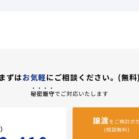
まずは
お気軽
にご相談ください。(無料
秘密厳守
でご対応いたします
譲渡
をご検討の
料）
(相談無料)