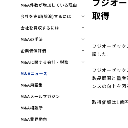
フジオー
M&A件数が増加している理由
取得
会社を売却(譲渡)するには
会社を売却(譲渡)するには
会社を買収するには
M&Aで売れる会社の条件とは
会社を買収するには
M&Aの手法
フジオーゼック
M&Aで買い手はここを見る
企業買収を成功させるポイント
株式譲渡
企業価値評価
議した。
M&Aで会社を高く売る方法
買収監査(デューディリジェン
第三者割当増資
企業価値評価(バリュエーショ
M&Aに関する会計・税務
ス)とは
ン)とは
会社売却(譲渡)の相談先は
フジオーゼック
事業譲渡
株式譲渡にかかる税金(個人・
M&Aニュース
クロージングと引継ぎ
企業評価と売買価格の違い
製品展開と量産
会社売却の流れと手順
法人)
会社分割
M&A用語集
企業買収の流れと手順
ンスの向上を図
中小企業M&Aにおける企業価値
事業譲渡にかかる税金(個人・
合併
の決め方
法人)
M&Aメールマガジン
株式交換
取得価額は1億円
企業価値評価(バリュエーショ
M&Aにおける節税(役職退職金
M&A相談所
ン)の算定方法
スキーム)
資本業務提携
M&A業界動向
純資産法(コストアプローチ)
赤字・債務超過会社の買収制限