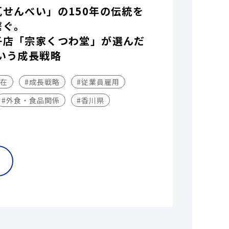
瓦せんべい」の150年の伝統を
繋ぐ。
子店「宗家くつわ堂」が選んだ
いう成長戦略
不在
#成長戦略
#従業員雇用
#外食・食品関係
#香川県