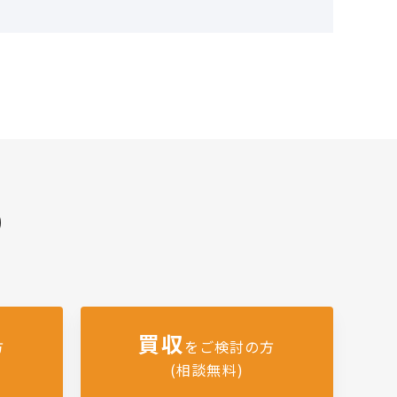
)
買収
方
をご検討の方
(相談無料)