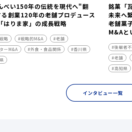
んべい150年の伝統を現代へ"翻
銘菓「
する――創業120年の老舗プロデュース
未来へ
「はりま家」の成長戦略
老舗菓
M&Aと
長戦略
#戦略的M&A
#老舗
#後継者
ターM&A
#外食・食品関係
#香川県
#老舗
県
#高知県
インタビュー一覧